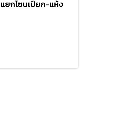
ั้นแยกโซนเปียก-แห้ง