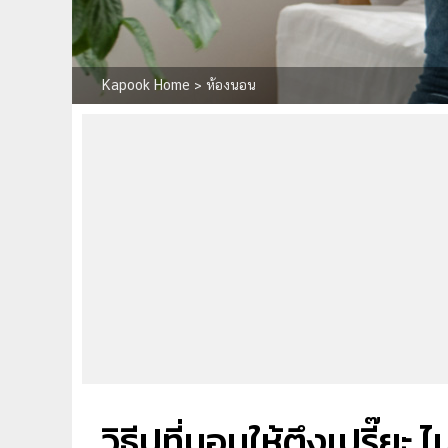
Kapook Home
>
ห้องนอน
วิธีปูที่นอนให้ตึงเปรี๊ยะ 