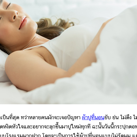
จำเป็นที่สุด ทว่าหลายคนมักจะเจอปัญหา
ผ้าปูที่นอน
ยับ ย่น ไม่ตึง ไม
ดหงิดหัวใจและอยากจะลุกขึ้นมาปูใหม่ทุกที ฉะนั้นวันนี้กระปุกดอ
แบบโรงแรมมากฝาก โดยจะเป็นการใช้ผ้าปูที่นอนแบบไม่รัดมุม แต