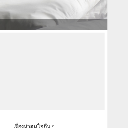
เรื่องน่าสนใจอื่นๆ