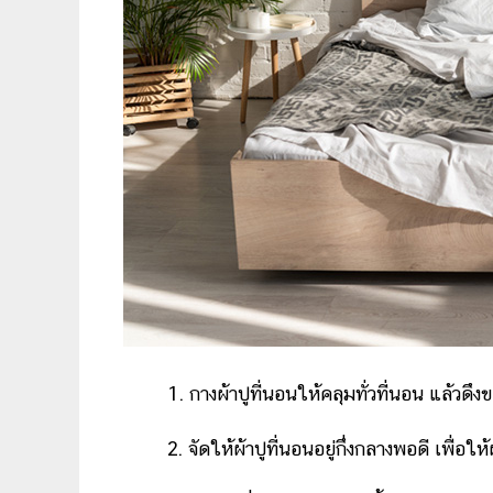
1. กางผ้าปูที่นอนให้คลุมทั่วที่นอน แล้วดึง
2. จัดให้ผ้าปูที่นอนอยู่กึ่งกลางพอดี เพื่อให้ผ้า