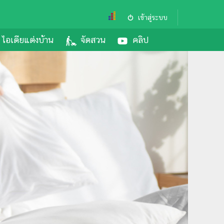
เข้าสู่ระบบ
ไอเดียแต่งบ้าน
จัดสวน
คลิป