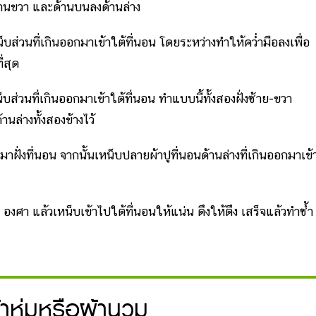
้านขวา และด้านบนลงด้านล่าง
วนที่เกินออกมาเข้าใต้ที่นอน โดยระหว่างทำให้คว่ำมือลงเพื่อ
่สุด
นที่เกินออกมาเข้าใต้ที่นอน ทำแบบนี้ทั้งสองฝั่งซ้าย-ขวา
านล่างทั้งสองข้างไว้
าฝั่งที่นอน จากนั้นเหน็บปลายผ้าปูที่นอนด้านล่างที่เกินออกมาเข
งศา แล้วเหน็บเข้าไปใต้ที่นอนให้แน่น ดึงให้ตึง เสร็จแล้วทำซ้ำ
ผ้าห่มหรือผ้านวม