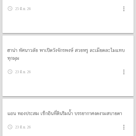
more_vert
query_builder
25 มิ.ย. 26
ฮาน่า ทัศนาวลัย พาเปิดวังจักรพงษ์ สวยหรู ละเมียดละไมแทบ
ทุกมุม
more_vert
query_builder
23 มิ.ย. 26