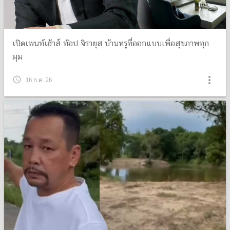
เปิดเพนท์เฮ้าส์ ท๊อป จิรายุส บ้านหรูที่ออกแบบเพื่อสุขภาพทุก
มุม
more_vert
query_builder
16 ก.ค. 26