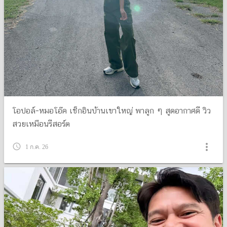
โอปอล์-หมอโอ๊ค เช็กอินบ้านเขาใหญ่ พาลูก ๆ สูดอากาศดี วิว
สวยเหมือนรีสอร์ต
more_vert
query_builder
1 ก.ค. 26