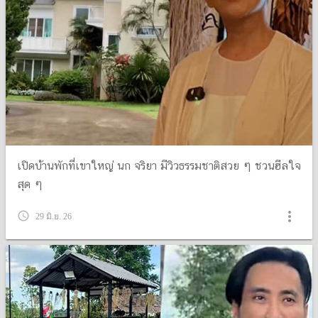
เปิดบ้านพักที่เขาใหญ่ นก จริยา มีวิวธรรมชาติสวย ๆ ชวนฮีลใจ
สุด ๆ
more_vert
query_builder
29 มิ.ย. 26