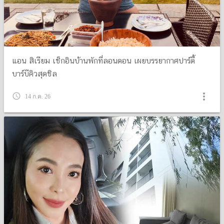
แอน สิเรียม เช็กอินบ้านพักที่ลอนดอน เผยบรรยากาศปาร์ตี้
บาร์บีคิวสุดชิล
more_vert
query_builder
14 ก.ค. 26