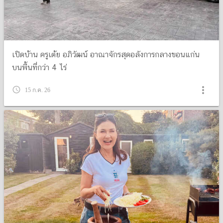
เปิดบ้าน ครูเต้ย อภิวัฒน์ อาณาจักรสุดอลังการกลางขอนแก่น
บนพื้นที่กว่า 4 ไร่
more_vert
query_builder
15 ก.ค. 26