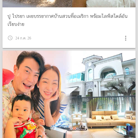
ปู ไปรยา เผยบรรยากาศบ้านสวนที่อเมริกา พร้อมไลฟ์สไตล์อัน
เรียบง่าย
more_vert
query_builder
24 ก.ค. 26