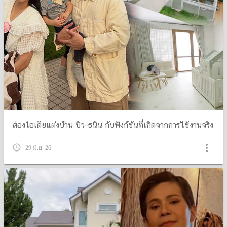
ส่องไอเดียแต่งบ้าน บิว-ธนิน กับฟังก์ชันที่เกิดจากการใช้งานจริง
more_vert
query_builder
29 มิ.ย. 26