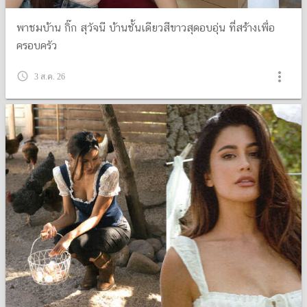
พาชมบ้าน กิ๊ก สุวัจนี บ้านชั้นเดียวสีขาวสุดอบอุ่น ที่สร้างเพื่อ
ครอบครัว
more_vert
query_builder
3 ส.ค. 26