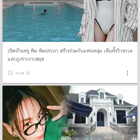
เปิดบ้านหรู พิม พิมประภา สร้างร่วมกับแฟนหนุ่ม เห็นทั้งวิวทะเล
และภูเขาเกาะสมุย
more_vert
query_builder
8 ก.ค. 26