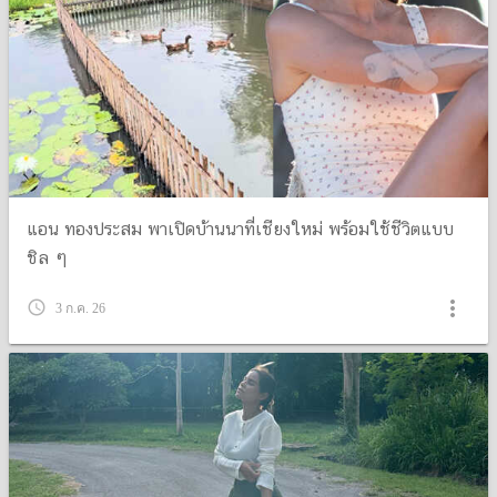
แอน ทองประสม พาเปิดบ้านนาที่เชียงใหม่ พร้อมใช้ชีวิตแบบ
ชิล ๆ
more_vert
query_builder
3 ก.ค. 26