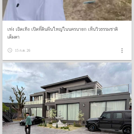
เท่ง เถิดเทิง เปิดที่ดินผืนใหญ่ในนครนายก เห็นวิวธรรมชาติ
เต็มตา
more_vert
query_builder
15 ก.ค. 26