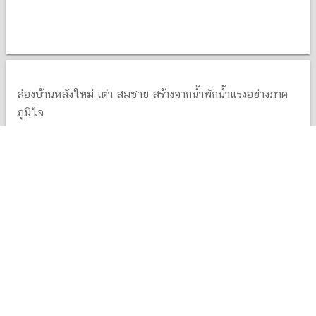
แอน ทองประสม เช็กอินที่ดินริมน้ำ บรรยากาศงดงามสบายตา
more_vert
query_builder
23 มิ.ย. 26
ส่องบ้านหลังใหม่ เต๋า สมชาย สร้างจากน้ำพักน้ำแรงอย่างภาค
ภูมิใจ
more_vert
query_builder
22 มิ.ย. 26