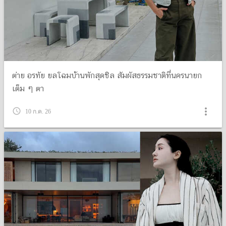
ต่าย อรทัย ยลโฉมบ้านพักสุดชิล สัมผัสธรรมชาติที่นครนายก
เต็ม ๆ ตา
more_vert
query_builder
10 ก.ค. 26