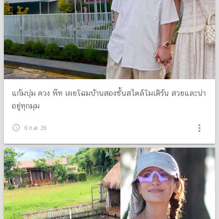
แก้มบุ๋ม ควง พีท เผยโฉมบ้านสองชั้นสไตล์โมเดิร์น สวยและน่า
อยู่ทุกมุม
more_vert
query_builder
6 ก.ค. 26