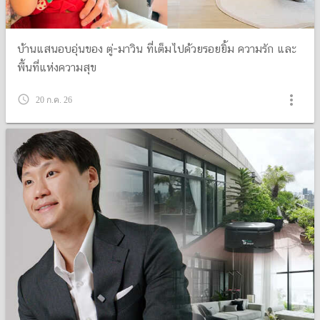
บ้านแสนอบอุ่นของ ตู่-มาวิน ที่เต็มไปด้วยรอยยิ้ม ความรัก และ
พื้นที่แห่งความสุข
more_vert
query_builder
20 ก.ค. 26