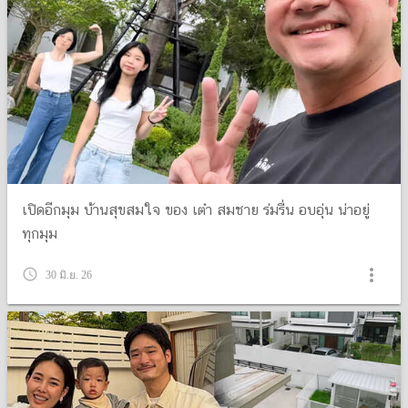
เปิดอีกมุม บ้านสุขสมใจ ของ เต๋า สมชาย ร่มรื่น อบอุ่น น่าอยู่
ทุกมุม
more_vert
query_builder
30 มิ.ย. 26