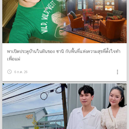
พาเปิดประตูบ้านในฝันของ ซานิ กับพื้นที่แห่งความสุขที่ตั้งใจทำ
เพื่อแม่
more_vert
query_builder
6 ก.ค. 26