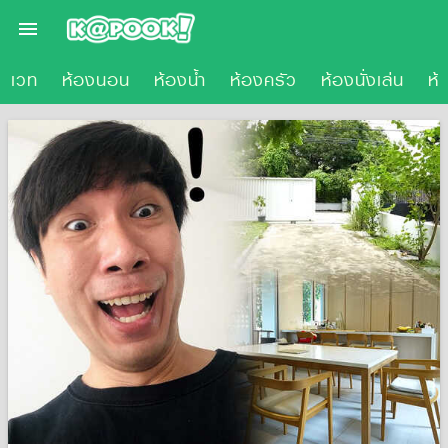

โนเวท
ห้องนอน
ห้องน้ำ
ห้องครัว
ห้องนั่งเล่น
ห้