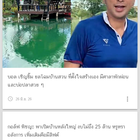
บอล เชิญยิ้ม ยลโฉมบ้านสวน ที่ตั้งใจสร้างเอง มีศาลาพักผ่อน
และบ่อปลาสวย ๆ
more_vert
query_builder
26 มิ.ย. 26
กอล์ฟ พิชญะ พาเปิดบ้านหลังใหญ่ งบไม่ถึง 25 ล้าน หรูหรา
อลังการ เพิ่มเติมคือมีลิฟต์