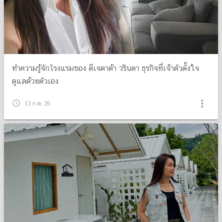
ทำความรู้จักโรงแรมของ ดีเจดาด้า วรินดา ธุรกิจที่เจ้าตัวตั้งใจ
ดูแลด้วยตัวเอง
more_vert
query_builder
13 ก.ค. 26