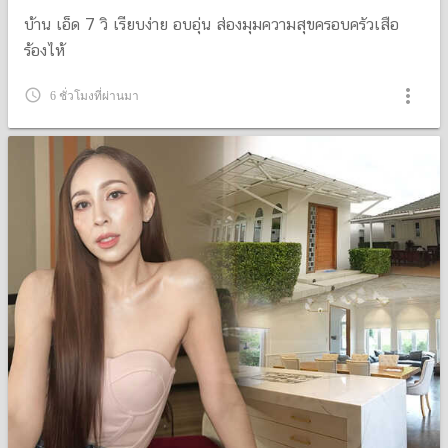
บ้าน เอ็ด 7 วิ เรียบง่าย อบอุ่น ส่องมุมความสุขครอบครัวเสือ
ร้องไห้
more_vert
query_builder
6 ชั่วโมงที่ผ่านมา