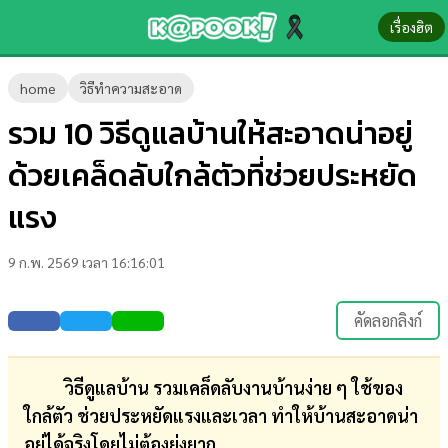
เรื่องฮิต
ข่าว-
home
วิธีทำความสะอาด
ความ
รวม 10 วิธีดูแลบ้านให้สะอาดน่าอยู่
รู้
ด้วยเคล็ดลับใกล้ตัวที่ช่วยประหยัด
ข่าว
แรง
ข่าว
9 ก.พ. 2569 เวลา 16:16:01
บันเทิง
ตรวจ
คัดลอกลิงก์
หวย
ผล
วิธีดูแลบ้าน รวมเคล็ดลับงานบ้านง่าย ๆ ใช้ของ
บอล
ใกล้ตัว ช่วยประหยัดแรงและเวลา ทำให้บ้านสะอาดน่า
สด
อยู่ได้จริงโดยไม่ต้องยุ่งยาก