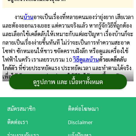
การ
งาน
บ้าน
อาจเป็นเรื่องที่หลายคนมองว่ายุ่งยาก เสียเวลา
เงิน
และต้องออกแรงเยอะ แต่ความจริงแล้ว หากรู้จักวิธีที่ถูกต้อง
การ
และเลือกใช้เคล็ดลับให้เหมาะกับแต่ละปัญหา เรื่องบ้านก็จะ
ศึกษา
กลายเป็นเรื่องง่ายขึ้นทันที ไม่ว่าจะเป็นการทำความสะอาด
โซฟา ซักหมอนให้ขาว ขจัดคราบฝังลึก หรือดูแลเครื่องใช้
บันเทิง
ไฟฟ้าในครัว เราเลยรวบรวม 10
วิธีดูแลบ้าน
ด้วยเคล็ดลับ
ใกล้ตัว
ที่ช่วยประหยัดแรง ประหยัดเวลา และทำตามได้จริง
ดู
เพื่อให้บ้านสะอาด น่าอยู่ และใช้ชีวิตได้สบายขึ้นทุกวัน
หนัง
ดูรูปภาพ และ เนื้อหาทั้งหมด
Music
Station
สมัครสมาชิก
ติดต่อโฆษณา
ละคร
ติดต่อเรา
Disclaimer
บันเทิง
ร่วมงานกับเรา
แจ้งปัญหา