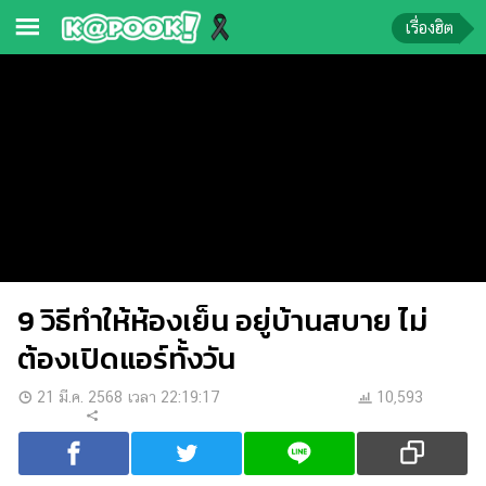
เรื่องฮิต
ข่าว-
ความ
รู้
ข่าว
ข่าว
บันเทิง
9 วิธีทำให้ห้องเย็น อยู่บ้านสบาย ไม่
ตรวจ
หวย
ต้องเปิดแอร์ทั้งวัน
ผล
21 มี.ค. 2568 เวลา 22:19:17
10,593
บอล
สด
การ