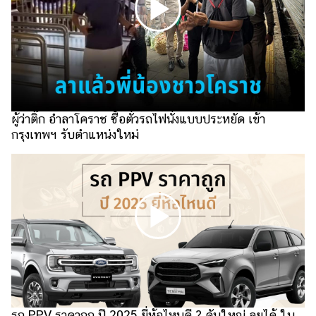
ไตล์
ดูด
วง
ผู้
หญิง
ผู้ว่าติ๊ก อำลาโคราช ซื้อตั๋วรถไฟนั่งแบบประหยัด เข้า
ผู้ชาย
กรุงเทพฯ รับตำแหน่งใหม่
สุขภาพ
ท่อง
เที่ยว
สูตร
อาหาร
ง่ายๆ
ช้อป
ปิ้ง
รถ PPV ราคาถูก ปี 2025 ยี่ห้อไหนดี ? คันใหญ่ ลุยได้ ใน