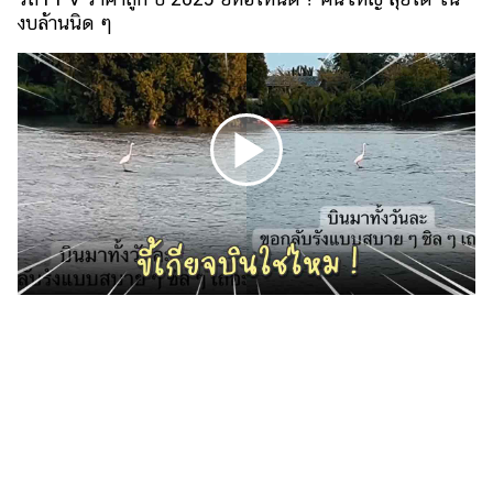
งบล้านนิด ๆ
รถยนต์
บ้าน
และ
การ
ตกแต่ง
มือ
ถือ
ราคา
ทอง
ราคา
ขี้เกียจบินใช่ไหม ! นกสุดชิลเกาะขอนไม้ลอยน้ำแทนการบิน
น้ำมัน
วา
ไร
ตี้