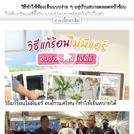
เงิน
วิธีทำให้ห้องเย็นแบบง่าย ๆ อยู่บ้านสบายตลอดหน้าร้อน
การ
ไม่ต้องเปิดแอร์ทั้งวัน แถมช่วยประหยัดค่าไฟไปในตัว
ศึกษา
บันเทิง
รูปภาพ
ดู
หนัง
Music
Station
ละคร
วิธีแก้ร้อนไม่มีแอร์ อบอ้าวแค่ไหน ก็ทำให้เย็นสบายได้
บันเทิง
เกาหลี
ไลฟ์