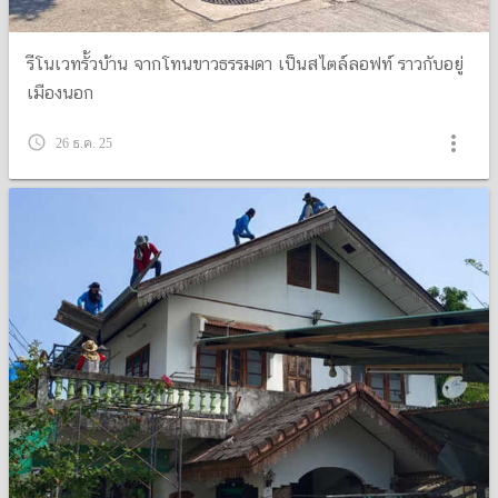
รีโนเวทรั้วบ้าน จากโทนขาวธรรมดา เป็นสไตล์ลอฟท์ ราวกับอยู่
เมืองนอก
more_vert
query_builder
26 ธ.ค. 25