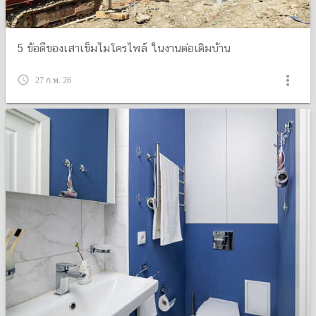
5 ข้อดีของเสาเข็มไมโครไพล์ ในงานต่อเติมบ้าน
more_vert
query_builder
27 ก.พ. 26