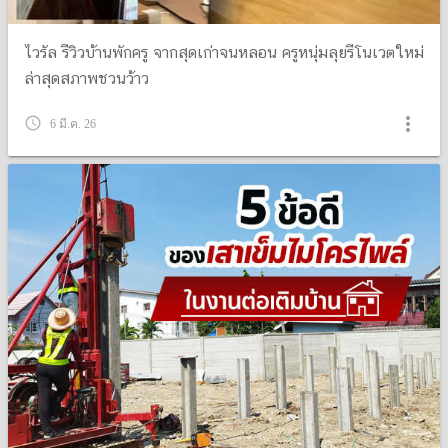
ไวรัล รีวิวบ้านพักครู จากสุดเก่าจนหลอน ครูหนุ่มลุยรีโนเวตใหม่
ล่าสุดสภาพชวนว้าว
more_vert
query_builder
6 มี.ค. 26