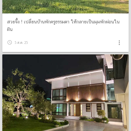
สวยจึ้ง ! เปลี่ยนบ้านพักครูธรรมดา ให้กลายเป็นมุมพักผ่อนใน
ฝัน
more_vert
query_builder
5 ส.ค. 25