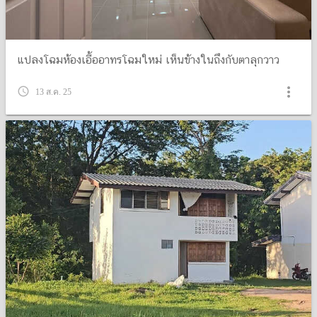
แปลงโฉมห้องเอื้ออาทรโฉมใหม่ เห็นข้างในถึงกับตาลุกวาว
more_vert
query_builder
13 ส.ค. 25