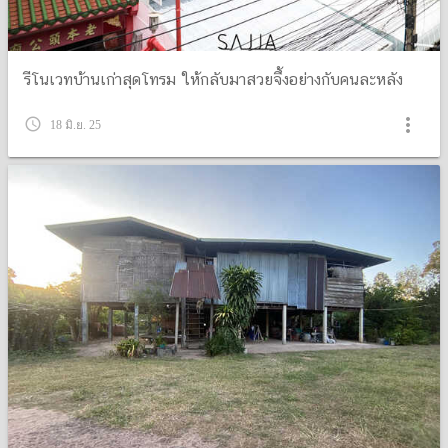
รีโนเวทบ้านเก่าสุดโทรม ให้กลับมาสวยจึ้งอย่างกับคนละหลัง
more_vert
query_builder
18 มิ.ย. 25