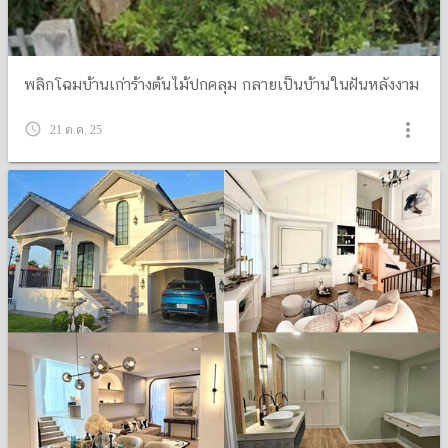
พลิกโฉมบ้านเก่าร้างต้นไม้ปกคลุม กลายเป็นบ้านในฝันหลังงาม
more_vert
query_builder
21 ต.ค. 25