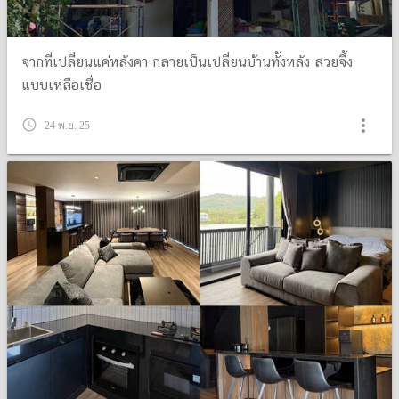
จากที่เปลี่ยนแค่หลังคา กลายเป็นเปลี่ยนบ้านทั้งหลัง สวยจึ้ง
แบบเหลือเชื่อ
more_vert
query_builder
24 พ.ย. 25