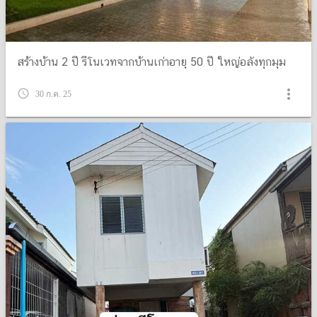
สร้างบ้าน 2 ปี รีโนเวทจากบ้านเก่าอายุ 50 ปี ใหญ่อลังทุกมุม
more_vert
query_builder
30 ก.ค. 25