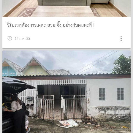
รีโนเวทห้องการเคหะ สวย จึ้ง อย่างกับคนละที่ !
more_vert
query_builder
14 ก.ค. 25