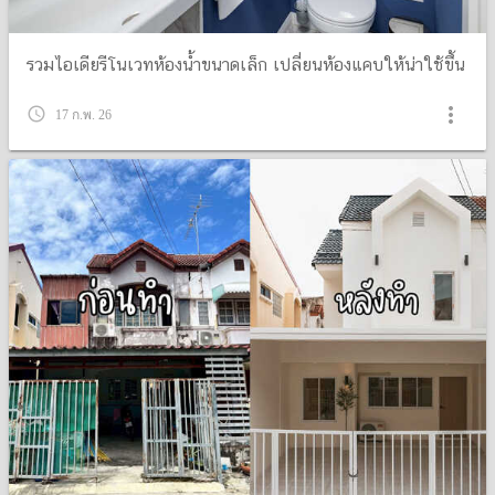
รวมไอเดียรีโนเวทห้องน้ำขนาดเล็ก เปลี่ยนห้องแคบให้น่าใช้ขึ้น
more_vert
query_builder
17 ก.พ. 26