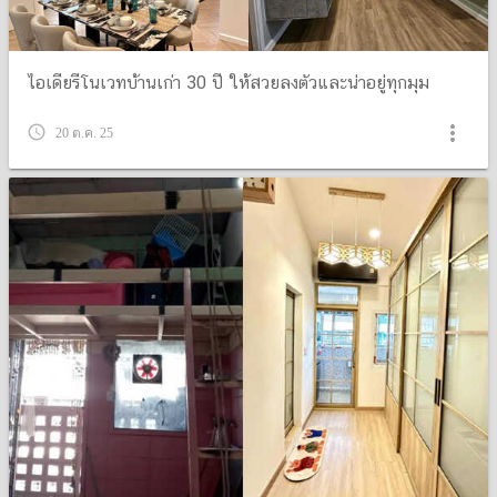
ไอเดียรีโนเวทบ้านเก่า 30 ปี ให้สวยลงตัวและน่าอยู่ทุกมุม
more_vert
query_builder
20 ต.ค. 25