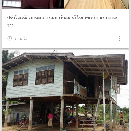
ปรับโฉมห้องเคหะคลองเตย เห็นตอนรีโนเวทเสร็จ แทบตาลุก
วาว
more_vert
query_builder
2 ก.ย. 25