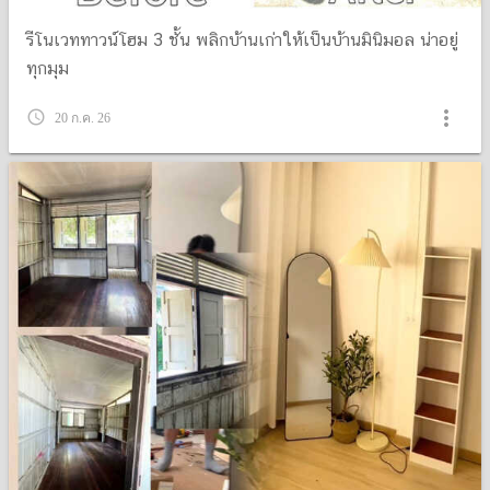
รีโนเวททาวน์โฮม 3 ชั้น พลิกบ้านเก่าให้เป็นบ้านมินิมอล น่าอยู่
ทุกมุม
more_vert
query_builder
20 ก.ค. 26