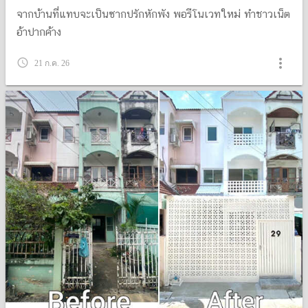
จากบ้านที่แทบจะเป็นซากปรักหักพัง พอรีโนเวทใหม่ ทำชาวเน็ต
อ้าปากค้าง
more_vert
query_builder
21 ก.ค. 26