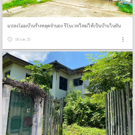
แปลงโฉมบ้านร้างหลุดจำนอง รีโนเวทใหม่ให้เป็นบ้านในฝัน
more_vert
query_builder
18 ก.ค. 25