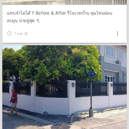
แทบจำไม่ได้ !! Before & After รีโนเวทบ้าน คุมโทนอ่อน
ละมุน น่าอยู่สุด ๆ
more_vert
query_builder
7 ม.ค. 26