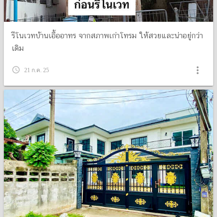
รีโนเวทบ้านเอื้ออาทร จากสภาพเก่าโทรม ให้สวยและน่าอยู่กว่า
เดิม
more_vert
query_builder
21 ก.ค. 25