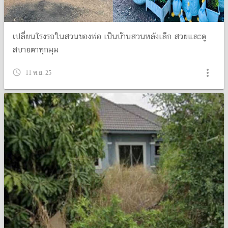
เปลี่ยนโรงรถในสวนของพ่อ เป็นบ้านสวนหลังเล็ก สวยและดู
สบายตาทุกมุม
more_vert
query_builder
11 พ.ย. 25