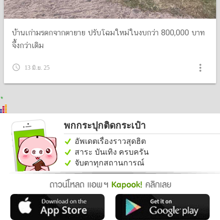
บ้านเก่ามรดกจากตายาย ปรับโฉมใหม่ในงบกว่า 800,000 บาท
จึ้งกว่าเดิม
more_vert
query_builder
13 มิ.ย. 25
พกกระปุกติดกระเป๋า
อัพเดตเรื่องราวสุดฮิต
สาระ บันเทิง ครบครัน
จับตาทุกสถานการณ์