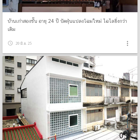
บ้านเก่าสองชั้น อายุ 24 ปี ปัดฝุ่นแปลงโฉมใหม่ ไฉไลยิ่งกว่า
เดิม
more_vert
query_builder
20 มิ.ย. 25