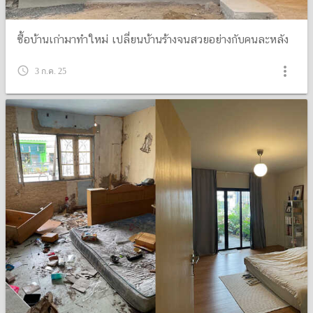
ซื้อบ้านเก่ามาทำใหม่ เปลี่ยนบ้านร้างจนสวยอย่างกับคนละหลัง
more_vert
query_builder
3 ก.ค. 25