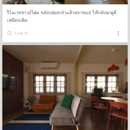
รีโนเวททาวน์โฮม หลังปล่อยเช่าแล้วสภาพแย่ ให้กลับมาดูดี
เหมือนเดิม
more_vert
query_builder
2 ก.ค. 25