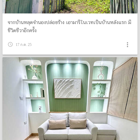
จากบ้านหลุดจำนองปล่อยร้าง เอามารีโนเวทเป็นบ้านหลังแรก มี
ชีวิตชีวาอีกครั้ง
more_vert
query_builder
17 ก.ค. 25