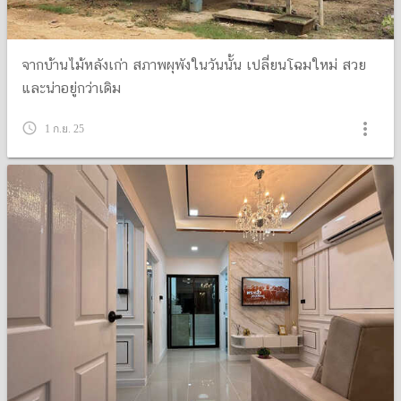
จากบ้านไม้หลังเก่า สภาพผุพังในวันนั้น เปลี่ยนโฉมใหม่ สวย
และน่าอยู่กว่าเดิม
more_vert
query_builder
1 ก.ย. 25