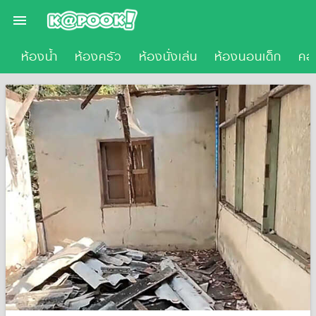

น
ห้องน้ำ
ห้องครัว
ห้องนั่งเล่น
ห้องนอนเด็ก
คอ