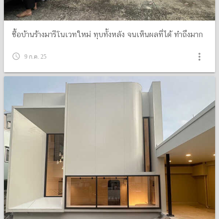
ซื้อบ้านร้างมารีโนเวทใหม่ ทุบทั้งหลัง จนเห็นผลที่ได้ ทำถึงมาก
more_vert
query_builder
9 ก.ค. 25