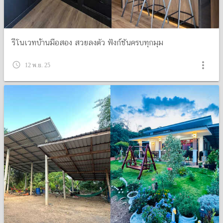
รีโนเวทบ้านมือสอง สวยลงตัว ฟังก์ชันครบทุกมุม
more_vert
query_builder
12 พ.ย. 25