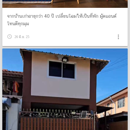
จากบ้านเก่าอายุกว่า 40 ปี เปลี่ยนโฉมให้เป็นที่พัก มู้ดแอนด์
โทนดีทุกมุม
more_vert
query_builder
26 มิ.ย. 25