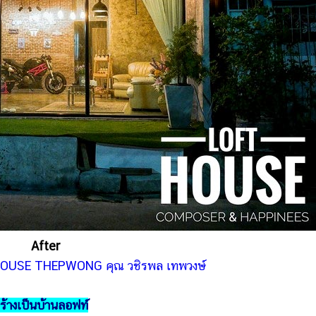
After
HOUSE THEPWONG คุณ วชิรพล เทพวงษ์
ร้างเป็นบ้านลอฟท์