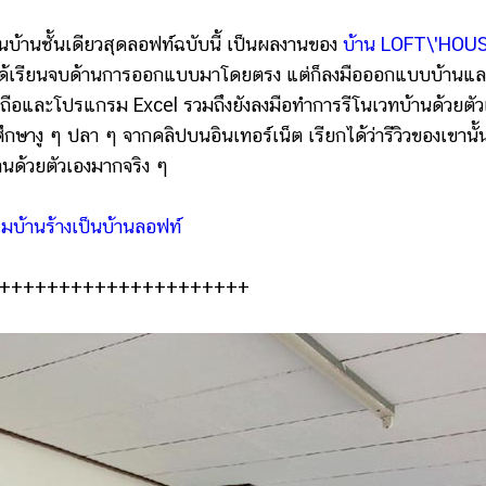
บ้านชั้นเดียวสุดลอฟท์ฉบับนี้ เป็นผลงานของ
บ้าน LOFT\'HOU
ไม่ได้เรียนจบด้านการออกแบบมาโดยตรง แต่ก็ลงมือออกแบบบ้านแ
ถือและโปรแกรม Excel รวมถึงยังลงมือทำการรีโนเวทบ้านด้วยตัว
กษางู ๆ ปลา ๆ จากคลิปบนอินเทอร์เน็ต เรียกได้ว่ารีวิวของเขานั้
้านด้วยตัวเองมากจริง ๆ
มบ้านร้างเป็นบ้านลอฟท์
+++++++++++++++++++++