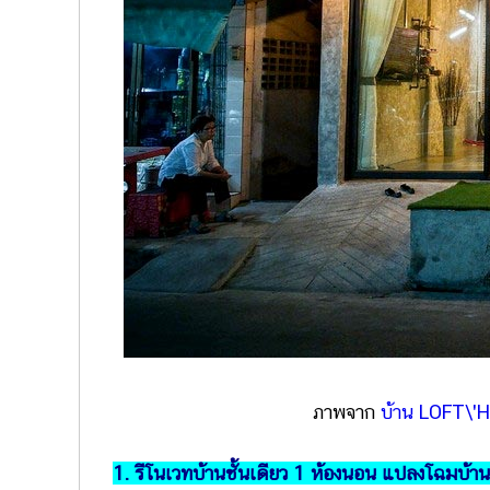
ภาพจาก
บ้าน LOFT\'
1. รีโนเวทบ้านชั้นเดียว 1 ห้องนอน แปลงโฉมบ้าน