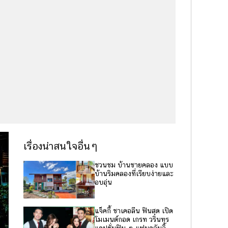
เรื่องน่าสนใจอื่นๆ
ชวนชม บ้านชายคลอง แบบ
บ้านริมคลองที่เรียบง่ายและ
อบอุ่น
แจ็คกี้ ชาเคอลีน ฟินสุด เปิด
โมเมนต์กอด เกรท วรินทร
แคปชั่นฟิน ๆ แฟนคลับจิ้