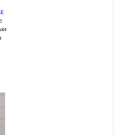
SE
ละ
เอง
น