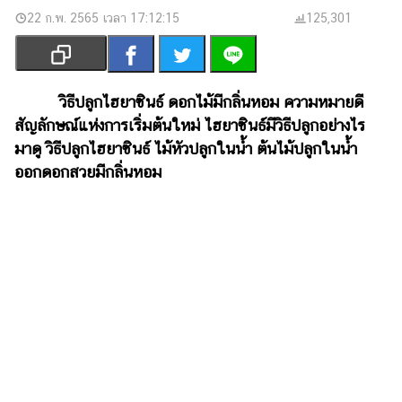
เงิน
22 ก.พ. 2565 เวลา 17:12:15
125,301
การ
ศึกษา
บันเทิง
วิธีปลูกไฮยาซินธ์ ดอกไม้มีกลิ่นหอม ความหมายดี
สัญลักษณ์แห่งการเริ่มต้นใหม่ ไฮยาซินธ์มีวิธีปลูกอย่างไร
รูปภาพ
มาดู วิธีปลูกไฮยาซินธ์ ไม้หัวปลูกในน้ำ ต้นไม้ปลูกในน้ำ
ออกดอกสวยมีกลิ่นหอม
ดู
หนัง
Music
Station
ละคร
บันเทิง
เกาหลี
ไลฟ์