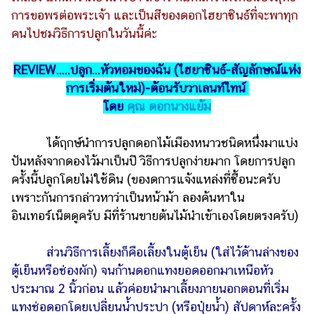
แต่งงาน
การขอพรต่อพระเจ้า และเป็นสีของดอกไฮยาซินธ์ที่จะพาทุก
คนไปชมวิธีการปลูกในวันนี้ค่ะ
แม่
และ
เด็ก
REVIEW.....ปลูก...หัวหอมของฉัน (ไฮยาซินธ์-สัญลักษณ์แห่ง
การเริ่มต้นใหม่)-ต้อนรับวาเลนท์ไทน์
สัตว์
โดย
คุณ ดอกนางแย้ม
เลี้ยง
Infographic
ได้ฤกษ์นำการปลูกดอกไม้เมืองหนาวชนิดหนึ่งมาแบ่ง
ปันหลังจากดองไว้มาเป็นปี วิธีการปลูกง่ายมาก โดยการปลูก
บริการ
ครั้งนี้ปลูกโดยไม่ใช้ดิน (ของดการแจ้งแหล่งที่ซื้อนะครับ
เพราะกันการกล่าวหาว่าเป็นหน้าม้า ลองค้นหาใน
แอปฯ
อินเทอร์เน็ตดูครับ มีที่ร้านขายต้นไม้นำเข้าเองโดยตรงครับ)
กระปุก
คอร์ส
ส่วนวิธีการเลี้ยงก็คือเลี้ยงในตู้เย็น (ใส่ไว้ด้านล่างของ
ออนไลน์
ตู้เย็นหรือช่องผัก) จนก้านดอกแทงยอดออกมาเหนือหัว
เรียน
ประมาณ 2 นิ้วก่อน แล้วค่อยนำมาเลี้ยงภายนอกตอนที่เริ่ม
เลข
แทงช่อดอกโดยเปลี่ยนน้ำประปา (หรือปุ๋ยน้ำ) สัปดาห์ละครั้ง