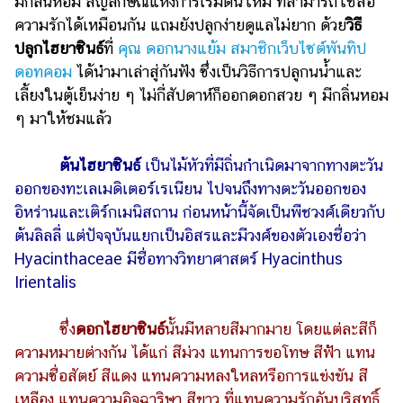
มีกลิ่นหอม สัญลักษณ์แห่งการเริ่มต้นใหม่ ที่สามารถใช้สื่อ
ความรักได้เหมือนกัน แถมยังปลูกง่ายดูแลไม่ยาก ด้วย
วิธี
รถยนต์
ปลูกไฮยาซินธ์
ที่
คุณ ดอกนางแย้ม สมาชิกเว็บไซต์พันทิป
บ้าน
ดอทคอม
ได้นำมาเล่าสู่กันฟัง ซึ่งเป็นวิธีการปลูกนน้ำและ
และ
เลี้ยงในตู้เย็นง่าย ๆ ไม่กี่สัปดาห์ก็ออกดอกสวย ๆ มีกลิ่นหอม
การ
ๆ มาให้ชมแล้ว
ตกแต่ง
มือ
ต้นไฮยาซินธ์
เป็นไม้หัวที่มีถิ่นกำเนิดมาจากทางตะวัน
ถือ
ออกของทะเลเมดิเตอร์เรเนียน ไปจนถึงทางตะวันออกของ
ราคา
อิหร่านและเติร์กเมนิสถาน ก่อนหน้านี้จัดเป็นพืชวงศ์เดียวกับ
ทอง
ต้นลิลลี่ แต่ปัจจุบันแยกเป็นอิสรและมีวงศ์ของตัวเองชื่อว่า
Hyacinthaceae มีชื่อทางวิทยาศาสตร์ Hyacinthus
ราคา
น้ำมัน
Irientalis
วา
ซึ่ง
ดอกไฮยาซินธ์
นั้นมีหลายสีมากมาย โดยแต่ละสีก็
ไร
ความหมายต่างกัน ได้แก่
สีม่วง แทนการขอโทษ
สีฟ้า แทน
ตี้
ความซื่อสัตย์
สีแดง แทนความหลงใหลหรือการแข่งขัน
สี
เหลือง แทนความอิจฉาริษา
สีขาว ที่แทนความรักอันบริสุทธิ์