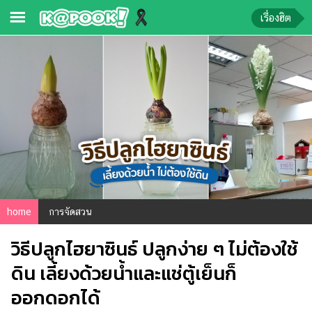
เรื่องฮิต
ข่าว-
ความ
รู้
ข่าว
ข่าว
บันเทิง
ตรวจ
home
การจัดสวน
หวย
วิธีปลูกไฮยาซินธ์ ปลูกง่าย ๆ ไม่ต้องใช้
ผล
บอล
ดิน เลี้ยงด้วยน้ำและแช่ตู้เย็นก็
สด
ออกดอกได้
การ