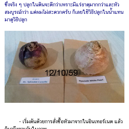
ออนไลน์
ซึ่งจริง ๆ ปลูกในดินจะดีกว่าเพราะมีแร่ธาตุมากกว่าและหัว
สมบูรณ์กว่า แต่ผมไม่สะดวกครับ ก็เลยใช้วิธีปลูกในน้ำแทน
ติดต่อ
โฆษณา
มาดูวิธีปลูก
แจ้ง
ปัญหา
ร่วม
งาน
กับ
เรา
- เริ่มต้นด้วยการสั่งซื้อหัวมาจากในอินเทอร์เนต แล้ว
ก็มาถึงตามวันในภาพ