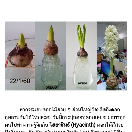
ไตล์
ดูด
วง
ผู้
หญิง
ผู้ชาย
สุขภาพ
ท่อง
เที่ยว
สูตร
อาหาร
ง่ายๆ
หากจะมอบดอกไม้สวย ๆ ส่วนใหญ่ก็จะคิดถึงดอก
ช้อป
กุหลาบกันใช่ไหมละคะ วันนี้กระปุกดอทคอมเลยจะขอพาทุก
คนไปทำความรู้จักกับ
ไฮยาซินธ์ (Hyacinth)
ดอกไม้สีสวย
ปิ้ง