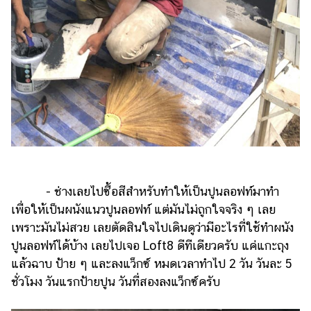
- ช่างเลยไปซื้อสีสำหรับทำให้เป็นปูนลอฟท์มาทำ
เพื่อให้เป็นผนังแนวปูนลอฟท์ แต่มันไม่ถูกใจจริง ๆ เลย
เพราะมันไม่สวย เลยตัดสินใจไปเดินดูว่ามีอะไรที่ใช้ทำผนัง
ปูนลอฟท์ได้บ้าง เลยไปเจอ Loft8 ดีทีเดียวครับ แค่แกะถุง
แล้วฉาบ ป้าย ๆ และลงแว็กซ์ หมดเวลาทำไป 2 วัน วันละ 5
ชั่วโมง วันแรกป้ายปูน วันที่สองลงแว็กซ์ครับ