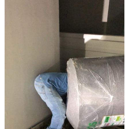
ออนไลน์
ติดต่อ
โฆษณา
แจ้ง
ปัญหา
ร่วม
งาน
กับ
เรา