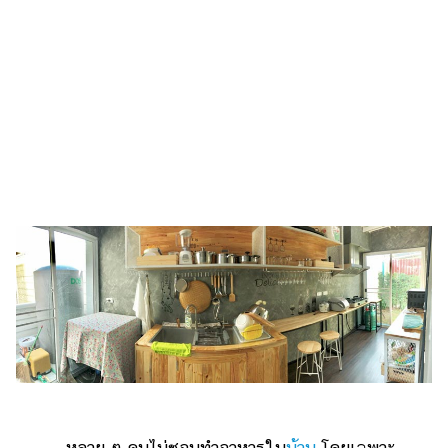
เงิน
การ
ศึกษา
บันเทิง
รูปภาพ
ดู
หนัง
Music
Station
ละคร
บันเทิง
เกาหลี
ไลฟ์
หลาย ๆ คนไม่ชอบทำอาหารใน
บ้าน
โดยเฉพาะ