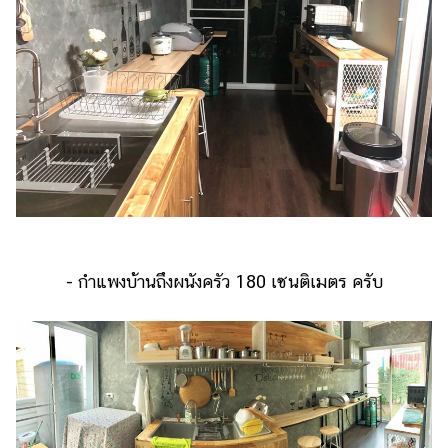
- กำแพงบ้านถึงผนังครัว 180 เซนติเมตร ครับ