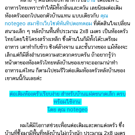
ไตล์
อาหารไทยเพราะทำให้มีทั้งกลิ่นและควัน เลยนิยมต่อเติม
ห้องครัวออกไปนอกตัวบ้านแทน แบบเดียวกับ
คุณ
ดูด
วง
notegeo สมาชิกเว็บไซต์พันทิปดอทคอม
ที่ตัดสินใจเปลี่ยน
สนามเล็ก ๆ หลังบ้านพื้นที่ประมาณ 2x8 เมตร เป็นห้องครัว
ผู้
ไทยโดยใช้โครงสร้างเหล็ก ซึ่งด้านในก็มีทั้งโต๊ะเตรียม
หญิง
อาหาร เตาทำกับข้าว ซิงค์ล้างจาน และชั้นวางของ แม้ห้องจะ
ผู้ชาย
เล็กแต่ก็มีสิ่งอำนวยความสะดวกครบครัน ถ้าอยากรู้ว่า
หน้าตาของห้องครัวไทยหลังบ้านของเขาจะออกมาน่าทำ
สุขภาพ
อาหารแค่ไหน ก็ตามไปชมรีวิวต่อเติมห้องครัวหลังบ้านของ
ท่อง
เขาคนนี้กันเลยค่ะ
เที่ยว
สูตร
ต่อเติมห้องครัวเรียบง่าย สำหรับบ้านแฝดขนาดเล็ก ครบ
อาหาร
พร้อมใช้งาน
ง่ายๆ
โดย คุณ notegeo
ช้อป
ผมได้มีโอกาสช่วยเพื่อนต่อเติมและตกแต่งครัว ซึ่ง
ปิ้ง
บ้านที่ซื้อมามีพื้นที่หลังบ้านไม่กว้างนัก ประมาณ 2x8 เมตร