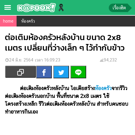
เรื่องฮิต
home
ห้องครัว
ข่าว-
ความ
ต่อเติมห้องครัวหลังบ้าน ขนาด 2x8
รู้
เมตร เปลี่ยนที่ว่างเล็ก ๆ ไว้ทำกับข้าว
ข่าว
24 มิ.ย. 2564 เวลา 16:09:23
94,232
ข่าว
บันเทิง
ตรวจ
ต่อเติมห้องครัวหลังบ้าน ไอเดียสร้าง
ห้องครัว
จากรีวิว
หวย
ต่อเติมห้องครัวนอกบ้าน พื้นที่ขนาด 2x8 เมตร ใช้
โครงสร้างเหล็ก รีวิวต่อเติมห้องครัวหลังบ้าน สำหรับคนชอบ
ผล
ทำอาหารกินเอง
บอล
สด
การ