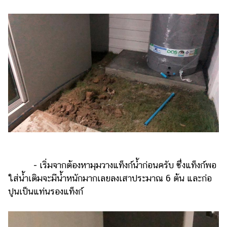
แต่งงาน
แม่
และ
เด็ก
สัตว์
เลี้ยง
Infographic
บริการ
แอปฯ
กระปุก
- เริ่มจากต้องหามุมวางแท็งก์น้ำก่อนครับ ซึ่งแท็งก์พอ
คอร์ส
ใส่น้ำเติมจะมีน้ำหนักมากเลยลงเสาประมาณ 6 ต้น และก่อ
ออนไลน์
ปูนเป็นแท่นรองแท็งก์
เรียน
เลข