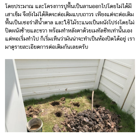
โดยประมาณ และโครงการปูพื้นเป็นลานออกไปโดยไม่ได้มี
รถยนต์
เสาเข็ม จึงยังไม่ได้คิดจะต่อเติมแบบถาวร เพียงแต่จะต่อเติม
บ้าน
พื้นเป็นเชอร่าสีน้ำตาล และใช้ไม้ระแนงเป็นผนังโปร่งโดยไม่
และ
ปิดผนังซ้ายและขวา พร้อมทำหลังคาด้วยเมทัลชีทเท่านั้นเอง
การ
แต่พอเริ่มทำไป ก็เริ่มเห็นว่ามันน่าจะทำเป็นห้องปิดได้อยู่ เรา
ตกแต่ง
มาดูรายละเอียดการต่อเติมกันเลยครับ
มือ
ถือ
ราคา
ทอง
ราคา
น้ำมัน
วา
ไร
ตี้