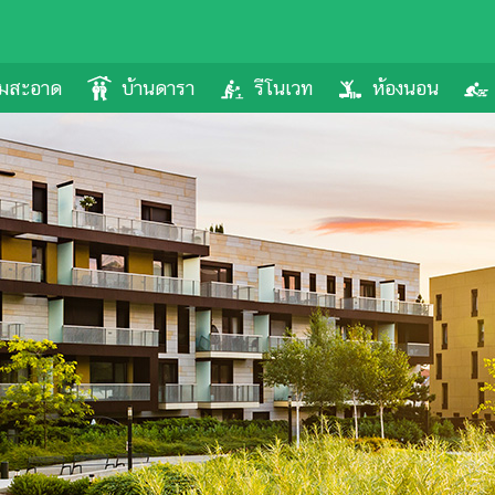
ามสะอาด
บ้านดารา
รีโนเวท
ห้องนอน