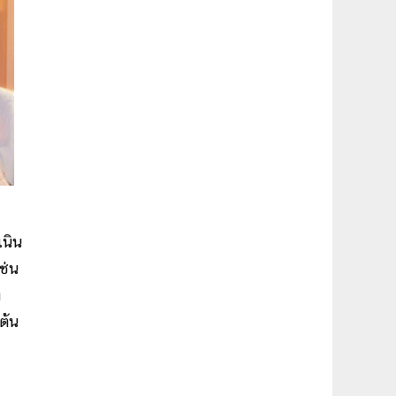
เนิน
ช่น
ิ
ต้น