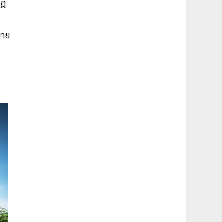
มี
น
บาย