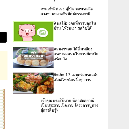
ศาลเจ้าคิฟุเนะ ญี่ปุ่น ขอพรเสริม
ดวงท่ามกลางทิวทัศน์ธรรมชาติ
9 ผลไม้มงคลที่ควรปลูกใน
บ้าน ให้ร่มเงา ผลกินได้
ขนมงาทอด ไส้ถั่วเหลือง
กรอบนอกนุ่มในชวนย้อนวัย
อร่อยจัง
ผัดเผ็ด 17 เมนูอร่อยรสแซ่บ
สไตล์ไทยโดนใจทุกจาน
เจ้าคุณพระสินีนาถ พิลาส
กัลยาณี เป็นประธานเปิด
งาน โครงการปูทางสู่การตื่น
รู้ฯ