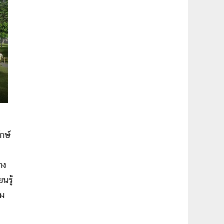
กษ์
าง
นรู้
อม