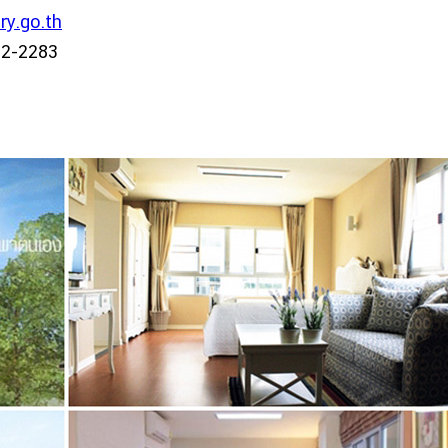
ry.go.th
42-2283