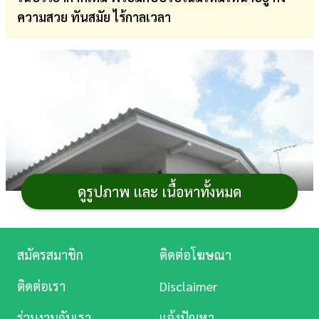
ความสวย ทันสมัย ไร้กาลเวลา
การ
เงิน
การ
ศึกษา
บันเทิง
ดู
หนัง
ดูรูปภาพ และ เนื้อหาทั้งหมด
Music
Station
สมัครสมาชิก
ติดต่อโฆษณา
ละคร
ติดต่อเรา
Disclaimer
บันเทิง
ร่วมงานกับเรา
แจ้งปัญหา