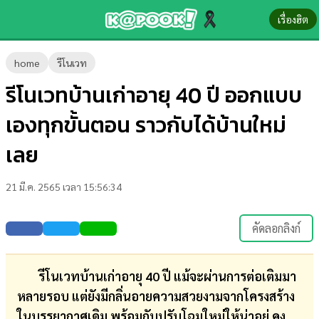
เรื่องฮิต
ข่าว-
home
รีโนเวท
ความ
รีโนเวทบ้านเก่าอายุ 40 ปี ออกแบบ
รู้
เองทุกขั้นตอน ราวกับได้บ้านใหม่
ข่าว
เลย
ข่าว
21 มี.ค. 2565 เวลา 15:56:34
บันเทิง
ตรวจ
คัดลอกลิงก์
หวย
ผล
รีโนเวทบ้านเก่าอายุ 40 ปี แม้จะผ่านการต่อเติมมา
บอล
หลายรอบ แต่ยังมีกลิ่นอายความสวยงามจากโครงสร้าง
สด
ในบรรยากาศเดิม พร้อมกับปรับโฉมใหม่ให้น่าอยู่ คง