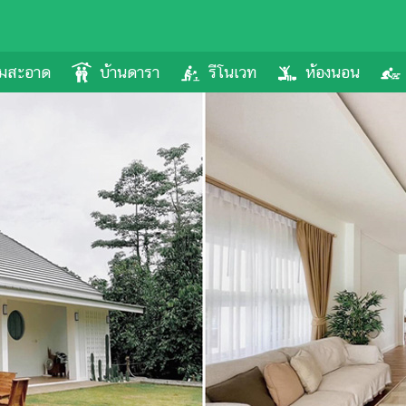
ามสะอาด
บ้านดารา
รีโนเวท
ห้องนอน