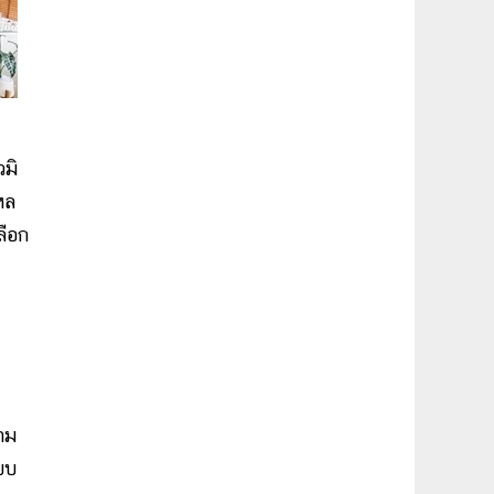
มิ
หล
ลือก
าม
บบ