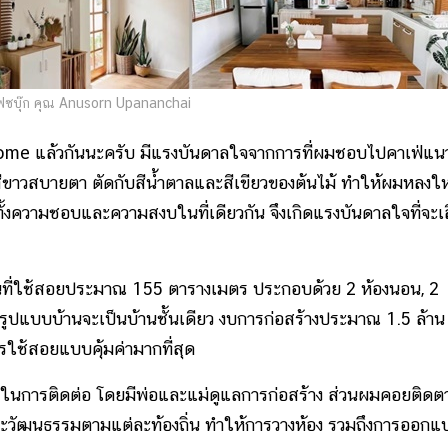
ซบุ๊ก คุณ Anusorn Upananchai
Home แล้วกันนะครับ มีแรงบันดาลใจจากการที่ผมชอบไปคาเฟ่แนว
สีขาวสบายตา ตัดกับสีน้ำตาลและสีเขียวของต้นไม้ ทำให้ผมหลงใ
ั้งความชอบและความสงบในที่เดียวกัน จึงเกิดแรงบันดาลใจที่จะเ
ื้นที่ใช้สอยประมาณ 155 ตารางเมตร ประกอบด้วย 2 ห้องนอน, 2
 รูปแบบบ้านจะเป็นบ้านชั้นเดียว งบการก่อสร้างประมาณ 1.5 ล้าน
ารใช้สอยแบบคุ้มค่ามากที่สุด
บายในการติดต่อ โดยมีพ่อและแม่ดูแลการก่อสร้าง ส่วนผมคอยติดต
่อและวัฒนธรรมตามแต่ละท้องถิ่น ทำให้การวางห้อง รวมถึงการออกแ