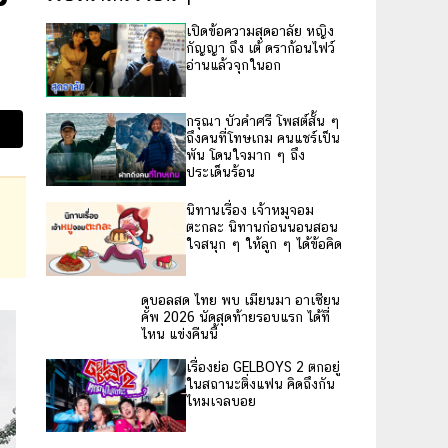
เปิดข้อความสุดอาลัย หญิง
กัญญา ถึง เต้ ดราก้อนไฟว์
อ่านแล้วจุกในอก
กรุณา บัวคำศรี โพสต์สั้น ๆ
ถึงคนที่โทษเกม คนแชร์เป็น
พัน โดนใจมาก ๆ ถึง
ประเด็นร้อน
นิทานเรื่อง เจ้าหมูจอม
ตะกละ นิทานก่อนนอนสอน
ใจสนุก ๆ ให้ลูก ๆ ได้ข้อคิด
ดูบอลสด ไทย พบ เมียนมา อาเซียน
คัพ 2026 นัดสุดท้ายรอบแรก ได้ที่
ไหน แข่งคืนนี้
เรื่องย่อ GELBOYS 2 ตกอยู่
ในสถานะติ่งแฟน คิดถึงกัน
ไหมเจลบอย