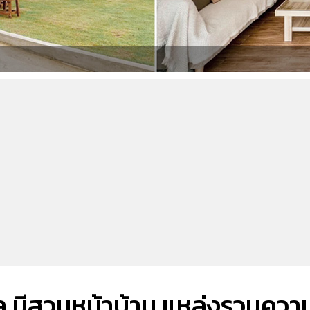
อล มีสวนหน้าบ้าน แหล่งรวมควา