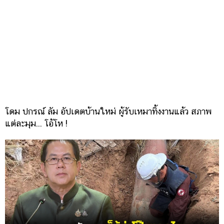
โดม ปกรณ์ ลัม อัปเดตบ้านใหม่ ผู้รับเหมาทิ้งงานแล้ว สภาพ
แต่ละมุม... โอ้โห !