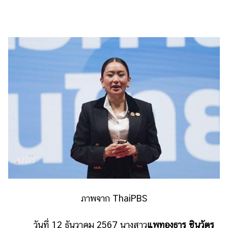
ไตล์
ดูด
วง
ผู้
หญิง
ผู้ชาย
สุขภาพ
ท่อง
เที่ยว
สูตร
อาหาร
ง่ายๆ
ภาพจาก ThaiPBS
ช้อป
ปิ้ง
วันที่ 12 ธันวาคม 2567 นางสาว
แพทองธาร ชินวัตร