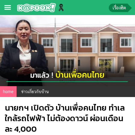
เรื่องฮิต
ข่าว-
ความ
รู้
ข่าว
ข่าว
บันเทิง
ตรวจ
home
ข่าวเกี่ยวกับบ้าน
หวย
นายกฯ เปิดตัว บ้านเพื่อคนไทย ทำเล
ผล
บอล
ใกล้รถไฟฟ้า ไม่ต้องดาวน์ ผ่อนเดือน
สด
ละ 4,000
การ