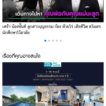
เศร้า น้องพั้นช์ ลูกสาวบุญธรรม ก้อง ห้วยไร่ เสียชีวิต สโมสร
ค
นักศึกษาไว้อาลัย
ร
เรื่องที่คุณอาจสนใจ