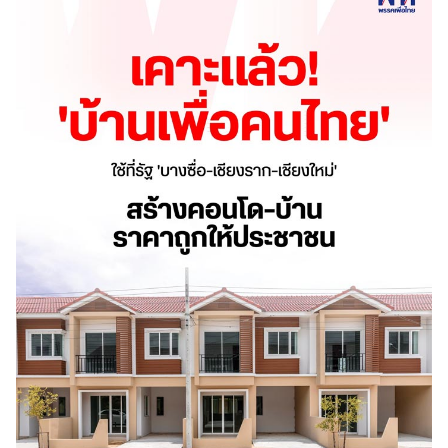
ออนไลน์
ติดต่อ
โฆษณา
แจ้ง
ปัญหา
ร่วม
งาน
กับ
เรา