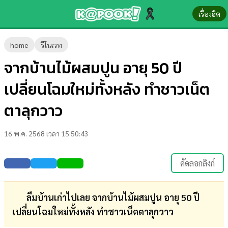
เรื่องฮิต
ข่าว-
home
รีโนเวท
ความ
จากบ้านไม้ผสมปูน อายุ 50 ปี
รู้
เปลี่ยนโฉมใหม่ทั้งหลัง ทำชาวเน็ต
ข่าว
ตาลุกวาว
ข่าว
16 พ.ค. 2568 เวลา 15:50:43
บันเทิง
ตรวจ
คัดลอกลิงก์
หวย
ผล
ลืมบ้านเก่าไปเลย จากบ้านไม้ผสมปูน อายุ 50 ปี
บอล
เปลี่ยนโฉมใหม่ทั้งหลัง ทำชาวเน็ตตาลุกวาว
สด