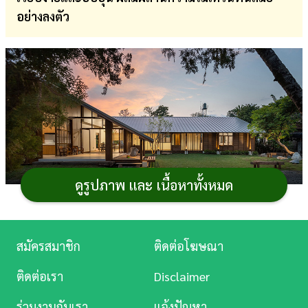
อย่างลงตัว
การ
เงิน
การ
ศึกษา
บันเทิง
ดู
หนัง
ดูรูปภาพ และ เนื้อหาทั้งหมด
ช่างภาพสถาปัตยกรรม : รุ่งกิจ เจริญวัฒน์
Music
Station
สำหรับใครที่กำลังมองหา
แบบบ้านชั้นเดียว
ท่ามกลาง
สมัครสมาชิก
ติดต่อโฆษณา
บรรยากาศเรียบง่ายและใกล้ชิดวิถีท้องถิ่น
บ้านเจียงแสน
ละคร
จังหวัดเชียงใหม่
คืออีกหนึ่งตัวอย่างที่น่าสนใจ จาก
เฟซบุ๊ก
ติดต่อเรา
Disclaimer
บันเทิง
อวดบ้าน
บ้านหลังนี้สร้างขึ้นบนพื้นที่เดิม โดยนำไม้จากการ
ร่วมงานกับเรา
แจ้งปัญหา