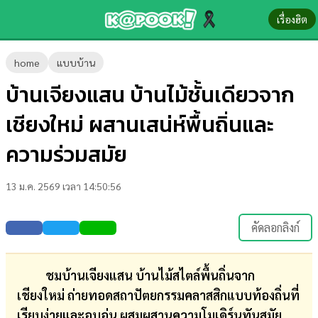
เรื่องฮิต
ข่าว-
home
แบบบ้าน
ความ
บ้านเจียงแสน บ้านไม้ชั้นเดียวจาก
รู้
เชียงใหม่ ผสานเสน่ห์พื้นถิ่นและ
ข่าว
ความร่วมสมัย
ข่าว
13 ม.ค. 2569 เวลา 14:50:56
บันเทิง
ตรวจ
คัดลอกลิงก์
หวย
ผล
ชมบ้านเจียงแสน บ้านไม้สไตล์พื้นถิ่นจาก
บอล
เชียงใหม่ ถ่ายทอดสถาปัตยกรรมคลาสสิกแบบท้องถิ่นที่
สด
เรียบง่ายและอบอุ่น ผสมผสานความโมเดิร์นทันสมัย