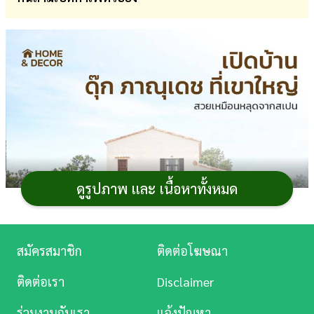
การ
เงิน
การ
ศึกษา
บันเทิง
ดู
หนัง
ดูรูปภาพ และ เนื้อหาทั้งหมด
Music
Station
สมัครสมาชิก
ติดต่อโฆษณา
ละคร
ติดต่อเรา
Disclaimer
บันเทิง
ร่วมงานกับเรา
แจ้งปัญหา