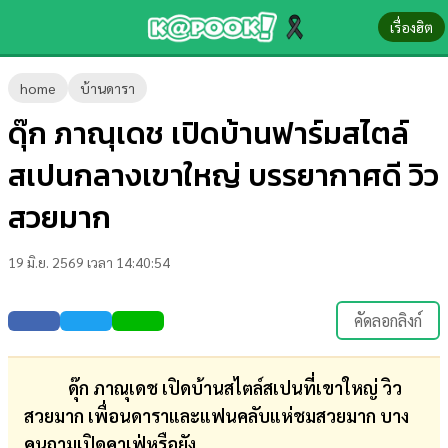
เรื่องฮิต
ข่าว-
home
บ้านดารา
ความ
ดุ๊ก ภาณุเดช เปิดบ้านฟาร์มสไตล์
รู้
สเปนกลางเขาใหญ่ บรรยากาศดี วิว
ข่าว
สวยมาก
ข่าว
19 มิ.ย. 2569 เวลา 14:40:54
บันเทิง
ตรวจ
คัดลอกลิงก์
หวย
ผล
ดุ๊ก ภาณุเดช เปิดบ้านสไตล์สเปนที่เขาใหญ่ วิว
บอล
สวยมาก เพื่อนดาราและแฟนคลับแห่ชมสวยมาก บาง
สด
คนถามเปิดคาเฟ่หรือยัง