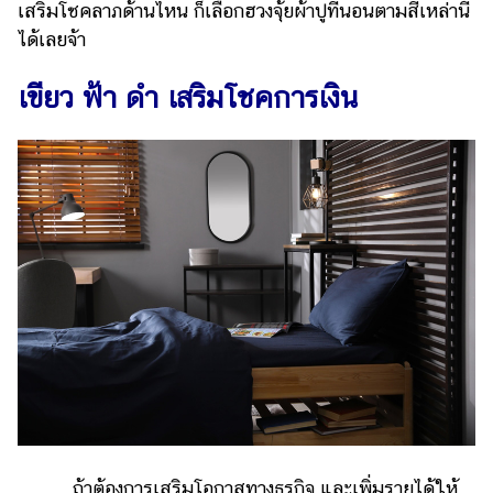
เสริมโชคลาภด้านไหน ก็เลือกฮวงจุ้ยผ้าปูที่นอนตามสีเหล่านี้
รถยนต์
ได้เลยจ้า
บ้าน
เขียว ฟ้า ดำ เสริมโชคการเงิน
และ
การ
ตกแต่ง
มือ
ถือ
ราคา
ทอง
ราคา
น้ำมัน
วา
ไร
ตี้
ถ้าต้องการเสริมโอกาสทางธุรกิจ และเพิ่มรายได้ให้