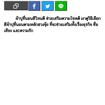
เงิน
การ
ศึกษา
ผ้าปูที่นอนสีไหนดี ช่วยเสริมความโชคดี มาดูวิธีเลือก
สีผ้าปุที่นอนตามหลักฮวงจุ้ย ที่จะช่วยเสริมทั้งเรื่องธุรกิจ ชื่อ
บันเทิง
เสียง และความรัก
รูปภาพ
ดู
หนัง
Music
Station
ละคร
บันเทิง
เกาหลี
ไลฟ์