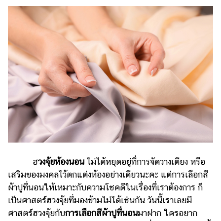
ไตล์
ดูด
วง
ผู้
หญิง
ผู้ชาย
สุขภาพ
ท่อง
เที่ยว
สูตร
ฮ
วงจุ้ยห้องนอน
ไม่ได้หยุดอยู่ที่การจัดวางเตียง หรือ
อาหาร
ง่ายๆ
เสริมของมงคลไว้ตกแต่งห้องอย่างเดียวนะคะ แต่การเลือกสี
ผ้าปูที่นอนให้เหมาะกับความโชคดีในเรื่องที่เราต้องการ ก็
ช้อป
เป็นศาสตร์ฮวงจุ้ยที่มองข้ามไม่ได้เช่นกัน วันนี้เราเลยมี
ปิ้ง
ศาสตร์ฮวงจุ้ยกับ
การเลือกสีผ้าปูที่นอน
มาฝาก ใครอยาก