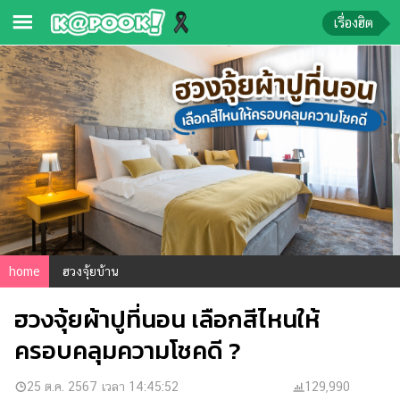
เรื่องฮิต
ข่าว-
ความ
รู้
ข่าว
ข่าว
บันเทิง
ตรวจ
home
ฮวงจุ้ยบ้าน
หวย
ฮวงจุ้ยผ้าปูที่นอน เลือกสีไหนให้
ผล
บอล
ครอบคลุมความโชคดี ?
สด
การ
25 ต.ค. 2567 เวลา 14:45:52
129,990