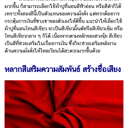
แต่งงาน
มากขึ้น ก็สามารถเลือกใช้ผ้าปูที่นอนสีฟ้าอ่อน หรือสีดำก็ได้
เพราะทั้งสองสีนี้เป็นตัวแทนของความมั่งคั่ง แต่หากต้องการ
แม่
กระตุ้นการเงินที่ซบเซาของตัวเองให้ดีขึ้น แนะนำให้เลือกใช้
และ
เด็ก
ผ้าปูที่นอนโทนสีเขียว จะเป็นสีเขียวมิ้นต์หรือสีเขียวเข้ม หรือ
โทนสีเขียวกลาง ๆ ก็ได้ เนื่องจากตามหลักของฮวงจุ้ย สีเขียว
สัตว์
เป็นสีที่ช่วยเสริมในเรื่องการเงิน ซึ่งก็จะช่วยเสริมพลังงาน
เลี้ยง
ด้านความมั่งคั่งให้ไหลเวียนได้สะดวกมากขึ้นด้วย
Infographic
หลากสีเสริมความสัมพันธ์ สร้างชื่อเสียง
บริการ
แอปฯ
กระปุก
คอร์ส
ออนไลน์
เรียน
เลข