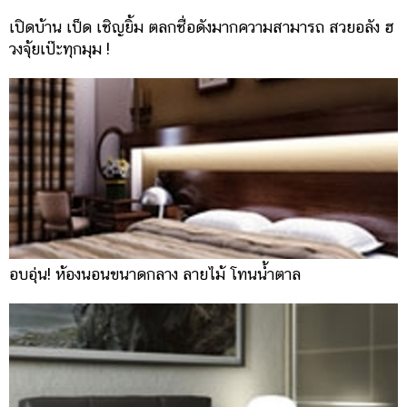
เปิดบ้าน เป็ด เชิญยิ้ม ตลกชื่อดังมากความสามารถ สวยอลัง ฮ
วงจุ้ยเป๊ะทุกมุม !
อบอุ่น! ห้องนอนขนาดกลาง ลายไม้ โทนน้ำตาล