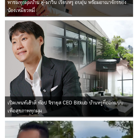
พาชมทุกมุมบ้าน ตู่-มาวิน เรียบหรู อบอุ่น พร้อมอาณาจักรของ
น้องเหมียวหมี่
เปิดเพนท์เฮ้าส์ ท๊อป จิรายุส CEO Bitkub บ้านหรูที่ออกแบบ
เพื่อสุขภาพทุกมุม