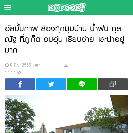
ข่าว-
อัลบั้มภาพ ส่องทุกมุมบ้าน น้ำฝน กุล
ความ
ณัฐ ที่ภูเก็ต อบอุ่น เรียบง่าย และน่าอยู่
รู้
มาก
ข่าว
8 มิ.ย. 2569 เวลา
ข่าว
14:14:53
บันเทิง
ฟุตบอล
การ
เงิน
การ
ศึกษา