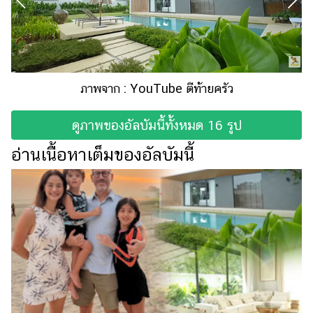
บันเทิง
รูปภาพ
ดู
หนัง
ภาพจาก : YouTube ตีท้ายครัว
Music
Station
ดูภาพของอัลบัมนี้ทั้งหมด 16 รูป
ละคร
อ่านเนื้อหาเต็มของอัลบัมนี้
บันเทิง
เกาหลี
ไลฟ์
ไตล์
ดูด
วง