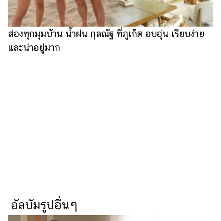
ผู้
หญิง
ส่องทุกมุมบ้าน น้ำฝน กุลณัฐ ที่ภูเก็ต อบอุ่น เรียบง่าย
ผู้ชาย
และน่าอยู่มาก
สุขภาพ
ท่อง
เที่ยว
สูตร
อาหาร
ง่ายๆ
ช้อป
ปิ้ง
รถยนต์
อัลบัมรูปอื่นๆ
บ้าน
และ