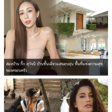
การ
ตกแต่ง
มือ
ถือ
ราคา
ทอง
ราคา
น้ำมัน
วา
ส่องบ้าน กิ๊ก สุวัจนี บ้านชั้นเดียวแสนอบอุ่น พื้นที่แห่งความสุข
ไร
ของครอบครัว
ตี้
แต่งงาน
แม่
และ
เด็ก