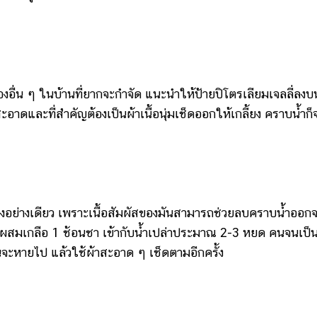
ื่น ๆ ในบ้านที่ยากจะกำจัด แนะนำให้ป้ายปิโตรเลียมเจลลี่ลงบ
้าสะอาดและที่สำคัญต้องเป็นผ้าเนื้อนุ่มเช็ดออกให้เกลี้ยง คราบน้ำก็
ย่างเดียว เพราะเนื้อสัมผัสของมันสามารถช่วยลบคราบน้ำออก
โดยผสมเกลือ 1 ช้อนชา เข้ากับน้ำเปล่าประมาณ 2-3 หยด คนจนเป็
้นจะหายไป แล้วใช้ผ้าสะอาด ๆ เช็ดตามอีกครั้ง