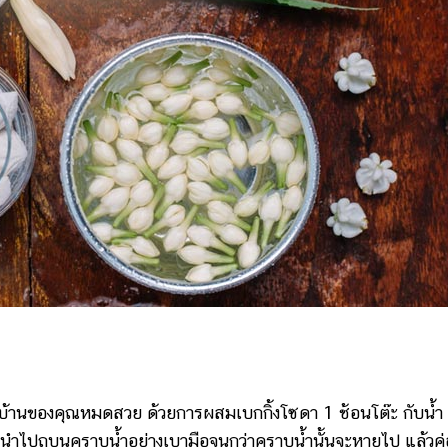
นของคุณหมดสวย ด้วยการผสมเบกกิ้งโซดา 1 ช้อนโต๊ะ กับน้ำ
้วนำไปถูบนคราบน้ำอย่างเบามือจนกว่าคราบน้ำนั้นจะหายไป แล้วค