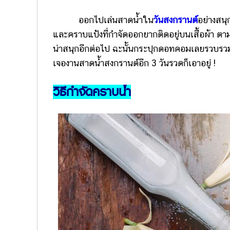
ออกไปเล่นสาดน้ำใน
วันสงกรานต์
อย่างสนุ
และคราบแป้งที่กำจัดออกยากติดอยู่บนเสื้อผ้า ตามเ
น่าสนุกอีกต่อไป ฉะนั้นกระปุกดอทคอมเลยรวบรว
เจองานสาดน้ำสงกรานต์อีก 3 วันรวดก็เอาอยู่ !
วิธีกำจัดคราบน้ำ