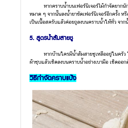
หากคราบน้ำบนเฟอร์นิเจอร์ไม้กำจัดยากนัก แนะ
หมาด ๆ จากนั้นลงน้ำยาขัดเฟอร์นิเจอร์อีกครั้ง ห
เป็นเนื้อสครับแล้วค่อยถูลงบนคราบน้ำให้ทั่ว จากน
5. สูตรน้ำส้มสายชู
หากบ้านใครมีน้ำส้มสายชูเหลืออยู่ในครัว ให้
ผ้าชุบแล้วเช็ดลงบนคราบน้ำอย่างเบามือ เช็ดออก
วิธีกำจัดคราบแป้ง