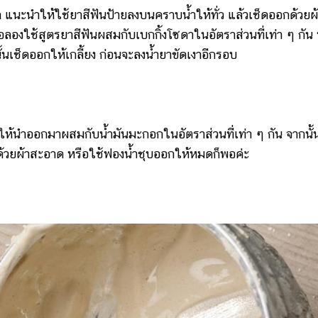
นำให้ใช้ยาสีฟันป้ายลงบนคราบน้ำให้ทั่ว แล้วเช็ดออกด้วยผ้
รือลองใช้สูตรยาสีฟันผสมกับเบกกิ้งโซดาในอัตราส่วนที่เท่า ๆ กัน
ั้นเช็ดออกให้เกลี้ยง ก่อนจะลงน้ำยาขัดเงาอีกรอบ
นำออกมาผสมกับน้ำมันมะกอกในอัตราส่วนที่เท่า ๆ กัน จากนั้
ด้วยผ้าสะอาด หรือใช้ฟองน้ำชุบออกให้หมดก็พอค่ะ