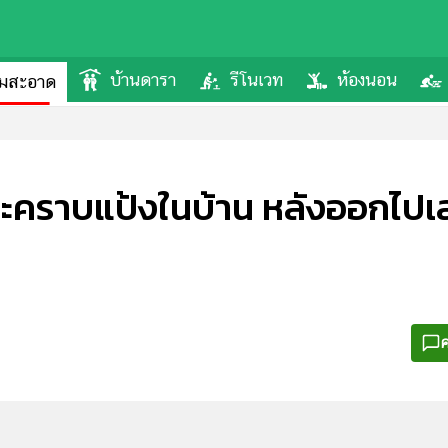
บ้านดารา
รีโนเวท
ห้องนอน
ามสะอาด
ละคราบแป้งในบ้าน หลังออกไปเ
ค