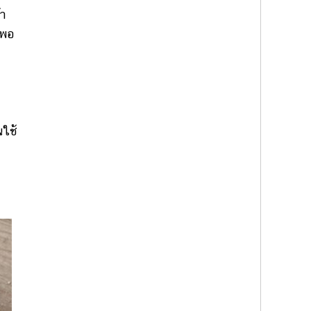
า
 พอ
นใช้