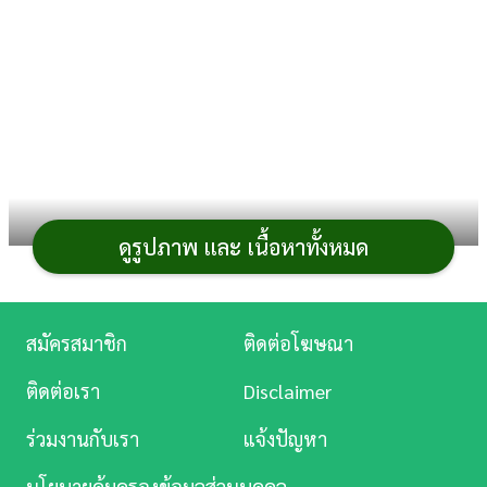
การ
เงิน
การ
ศึกษา
บันเทิง
ดูรูปภาพ และ เนื้อหาทั้งหมด
ดู
หนัง
Music
สมัครสมาชิก
ติดต่อโฆษณา
Station
ติดต่อเรา
Disclaimer
ละคร
ร่วมงานกับเรา
แจ้งปัญหา
บันเทิง
นโยบายคุ้มครองข้อมูลส่วนบุคคล