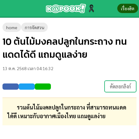
เรื่องฮิต
ข่าว-
home
การจัดสวน
ความ
10 ต้นไม้มงคลปลูกในกระถาง ทน
รู้
แดดได้ดี แถมดูแลง่าย
ข่าว
13 ต.ค. 2568 เวลา 04:16:32
ข่าว
บันเทิง
คัดลอกลิงก์
ตรวจ
หวย
รวมต้นไม้มงคลปลูกในกระถาง ที่สามารถทนแดด
ได้ดี เหมาะกับอากาศเมืองไทย แถมดูแลง่าย
ผล
บอล
สด