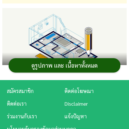
การ
เงิน
การ
ศึกษา
บันเทิง
ดูรูปภาพ และ เนื้อหาทั้งหมด
ดู
หนัง
Music
สมัครสมาชิก
ติดต่อโฆษณา
จากเหตุการณ์
แผ่นดินไหว
สร้างความเสียหายทั้งชีวิต
Station
และทรัพย์สินเป็นจำนวนมาก ซึ่งก่อนหน้านี้ทาง กรมโยธาธิ
ติดต่อเรา
Disclaimer
ละคร
การและผังเมือง ได้ออก
แบบบ้านฟรี
ในชื่อ
แบบบ้านต้าน
ร่วมงานกับเรา
แจ้งปัญหา
แผ่นดินไหว
ออกมาให้ประชาชนที่อยู่ในพื้นที่เสี่ยงภัย
บันเทิง
ดาวน์โหลดไปใช้สร้างบ้าน ทั้งแบบบ้าน แปลนบ้าน และราย
นโยบายคุ้มครองข้อมูลส่วนบุคคล