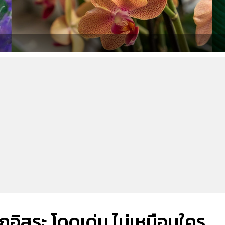
ักอิสระ โดดเด่น ไม่เหมือนใคร