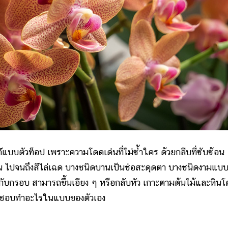
ตัวท็อป เพราะความโดดเด่นที่ไม่ซ้ำใคร ด้วยกลีบที่ซับซ้อน
น ไปจนถึงสีไล่เฉด บางชนิดบานเป็นช่อสะดุดตา บางชนิดงามแบ
ิดกับกรอบ สามารถขึ้นเอียง ๆ หรือกลับหัว เกาะตามต้นไม้และหิน
์ที่ชอบทำอะไรในแบบของตัวเอง