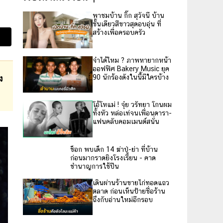
พาชมบ้าน กิ๊ก สุวัจนี บ้าน
ชั้นเดียวสีขาวสุดอบอุ่น ที่
สร้างเพื่อครอบครัว
จำได้ไหม ? ภาพหายากหน้า
ออฟฟิศ Bakery Music ยุค
90 นักร้องดังในนี้มีใครบ้าง
ง
โอ้โหแม่ ! จุ๋ย วรัทยา โกนผม
ทั้งหัว หล่อเท่จนเพื่อนดารา-
แฟนคลับคอมเมนต์สนั่น
ช็อก พบเด็ก 14 ฆ่าปู่-ย่า ที่บ้าน
ก่อนมากราดยิงโรงเรียน - คาด
ชำนาญการใช้ปืน
เดินผ่านร้านขายไก่ทอดแถว
ตลาด ก่อนเห็นป้ายชื่อร้าน
ถึงกับอ่านใหม่อีกรอบ