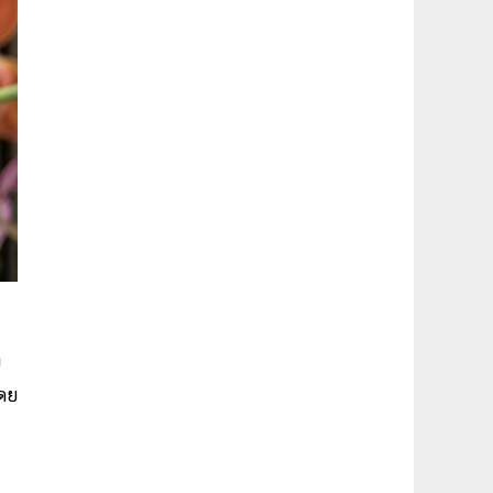
บ
โดย