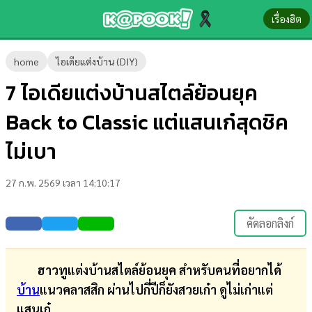
เรื่องฮิต
ข่าว-
home
ไอเดียแต่งบ้าน (DIY)
ความ
7 ไอเดียแต่งบ้านสไตล์ย้อนยุค
รู้
Back to Classic แต่แสนเก๋สุดชิค
ข่าว
ไม่เบา
ข่าว
27 ก.พ. 2569 เวลา 14:10:17
บันเทิง
ตรวจ
คัดลอกลิงก์
หวย
ผล
ฮาวทูแต่งบ้านสไตล์ย้อนยุค สำหรับคนที่อยากได้
บอล
บ้าน
แนวคลาสสิก ผ่านไปกี่ปีก็ยังสวยเก๋า ดูไม่เก่าแต่
สด
แสนเก๋