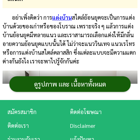
การ
อย่าเพิ่งคิดว่า การ
แต่งบ้าน
สไตล์ย้อนยุคจะเป็นการแต่ง
เงิน
บ้านด้วยของเก่าหรือของโบราณ เพราะจริง ๆ แล้วการแต่ง
การ
บ้านย้อนยุคมีหลายแนว และเราสามารถเลือกแต่งให้มีกลิ่น
ศึกษา
อายความย้อนยุคแบบนั้นได้ ไม่ว่าจะแนววินเทจ แนวเรโทร
หรือการแต่งบ้านสไตล์คลาสสิก ซึ่งแต่ละแบบจะมีความแตก
บันเทิง
ต่างกันยังไง เราจะพาไปรู้จักกันค่ะ
ดู
หนัง
ดูรูปภาพ และ เนื้อหาทั้งหมด
Music
Station
สมัครสมาชิก
ติดต่อโฆษณา
ละคร
ติดต่อเรา
Disclaimer
บันเทิง
ร่วมงานกับเรา
แจ้งปัญหา