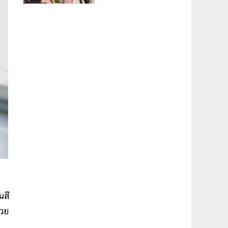
นสี
่วย