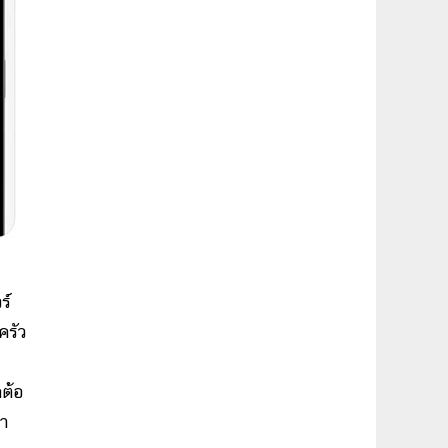
ร์
ครัว
ต้อ
่า