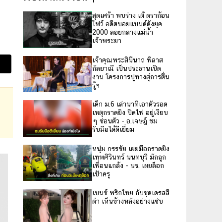
สุดเศร้า พบร่าง เต้ ดราก้อน
ไฟว์ อดีตบอยแบนด์ดังยุค
2000 ลอยกลางแม่น้ำ
เจ้าพระยา
เจ้าคุณพระสินีนาถ พิลาส
กัลยาณี เป็นประธานเปิด
งาน โครงการปูทางสู่การตื่น
รู้ฯ
เด็ก ม.6 เล่านาทีเอาตัวรอด
เหตุกราดยิง ปิดไฟ อยู่เงียบ
ๆ ซ่อนตัว - อ.เจษฎ์ ชม
รับมือได้ดีเยี่ยม
หนุ่ม กรรชัย เผยมือกราดยิง
เทพศิรินทร์ นนทบุรี มักถูก
เพื่อนแกล้ง - นร. เผยล็อก
เป้าครู
เบนซ์ พริกไทย กับชุดเดรสสี
ดำ เห็นข้างหลังอย่างแซ่บ