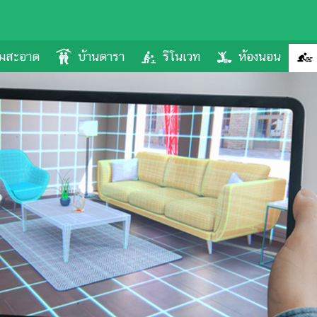
ามสะอาด
บ้านดารา
รีโนเวท
ห้องนอน