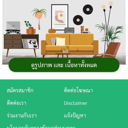
การ
เงิน
การ
ศึกษา
บันเทิง
ดูรูปภาพ และ เนื้อหาทั้งหมด
ดู
หนัง
เซฟรูป
ไอเดียแต่งบ้าน
ไว้เต็มแกลลอรี่ แต่ยังหาผู้ช่วยมา
ทำให้เป็นรูปเป็นร่างไม่ได้ วันนี้เลยขอรวม
บริษัทออกแบบ
Music
สมัครสมาชิก
ติดต่อโฆษณา
ภายใน
มาช่วยเปลี่ยนไอเดียให้กลายเป็นจริง พร้อมตกแต่ง
Station
ติดต่อเรา
Disclaimer
ภายใน
บ้าน
ให้สวยน่าอยู่สมกับที่ตั้งใจไว้ มีที่ไหนดีไซน์สวย
ละคร
ตรงกับความต้องการบ้าง ไปดูกัน
ร่วมงานกับเรา
แจ้งปัญหา
บันเทิง
1. 168 to be Design
นโยบายคุ้มครองข้อมูลส่วนบุคคล