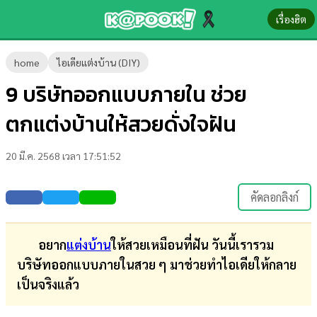
เรื่องฮิต
ข่าว-
home
ไอเดียแต่งบ้าน (DIY)
ความ
9 บริษัทออกแบบภายใน ช่วย
รู้
ตกแต่งบ้านให้สวยดั่งใจฝัน
ข่าว
20 มี.ค. 2568 เวลา 17:51:52
ข่าว
บันเทิง
คัดลอกลิงก์
ตรวจ
หวย
อยาก
แต่งบ้าน
ให้สวยเหมือนที่ฝัน วันนี้เรารวม
บริษัทออกแบบภายในสวย ๆ มาช่วยทำไอเดียให้กลาย
ผล
เป็นจริงแล้ว
บอล
สด