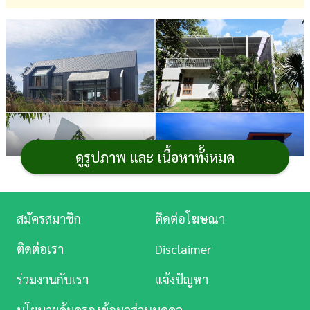
การ
เงิน
การ
ศึกษา
บันเทิง
ดูรูปภาพ และ เนื้อหาทั้งหมด
ดู
หนัง
Music
สมัครสมาชิก
ติดต่อโฆษณา
บ้านสองชั้นเป็นอีกแบบ
บ้าน
ที่ได้รับความนิยมเหมาะที่
Station
จะอยู่อาศัยกันหลายคน มีพื้นที่ใช้สอยมาก สามารถแบ่ง
ติดต่อเรา
Disclaimer
ละคร
สัดส่วนห้องต่าง ๆ ได้ แต่ด้วยรูปทรงบ้านมีหลายสไตล์ ดังนั้น
ร่วมงานกับเรา
แจ้งปัญหา
ถ้าใครอยากได้บ้านสองชั้นสไตล์โมเดิร์นอยากให้เข้ามาดูกัน
บันเทิง
เผื่อจะมีสักหลังที่ใช่
นโยบายคุ้มครองข้อมูลส่วนบุคคล