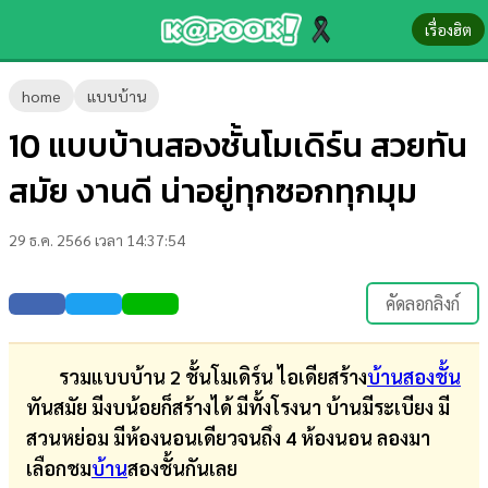
เรื่องฮิต
ข่าว-
home
แบบบ้าน
ความ
10 แบบบ้านสองชั้นโมเดิร์น สวยทัน
รู้
สมัย งานดี น่าอยู่ทุกซอกทุกมุม
ข่าว
29 ธ.ค. 2566 เวลา 14:37:54
ข่าว
บันเทิง
คัดลอกลิงก์
ตรวจ
หวย
รวมแบบบ้าน 2 ชั้นโมเดิร์น ไอเดียสร้าง
บ้านสองชั้น
ทันสมัย มีงบน้อยก็สร้างได้ มีทั้งโรงนา บ้านมีระเบียง มี
ผล
สวนหย่อม มีห้องนอนเดียวจนถึง 4 ห้องนอน ลองมา
บอล
เลือกชม
บ้าน
สองชั้นกันเลย
สด