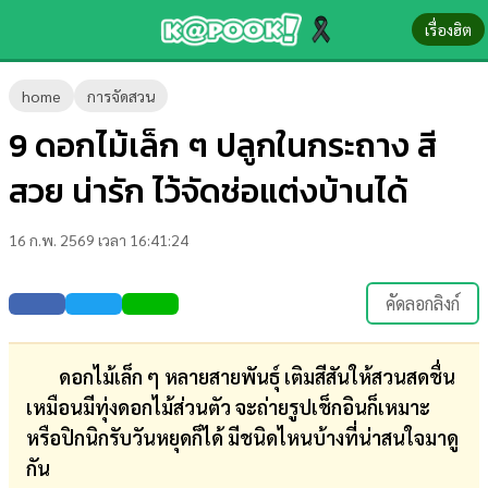
เรื่องฮิต
ข่าว-
home
การจัดสวน
ความ
9 ดอกไม้เล็ก ๆ ปลูกในกระถาง สี
รู้
สวย น่ารัก ไว้จัดช่อแต่งบ้านได้
ข่าว
16 ก.พ. 2569 เวลา 16:41:24
ข่าว
บันเทิง
คัดลอกลิงก์
ตรวจ
หวย
ดอกไม้เล็ก ๆ หลายสายพันธุ์ เติมสีสันให้สวนสดชื่น
เหมือนมีทุ่งดอกไม้ส่วนตัว จะถ่ายรูปเช็กอินก็เหมาะ
ผล
หรือปิกนิกรับวันหยุดก็ได้ มีชนิดไหนบ้างที่น่าสนใจมาดู
บอล
กัน
สด