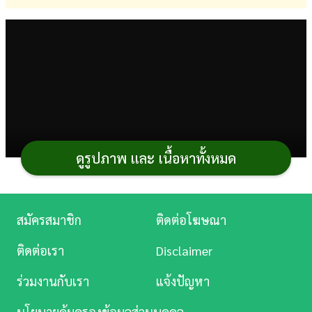
การ
เงิน
การ
ศึกษา
บันเทิง
ดูรูปภาพ และ เนื้อหาทั้งหมด
ดู
หนัง
Music
สมัครสมาชิก
ติดต่อโฆษณา
Station
ติดต่อเรา
Disclaimer
ละคร
ร่วมงานกับเรา
แจ้งปัญหา
บันเทิง
นโยบายคุ้มครองข้อมูลส่วนบุคคล