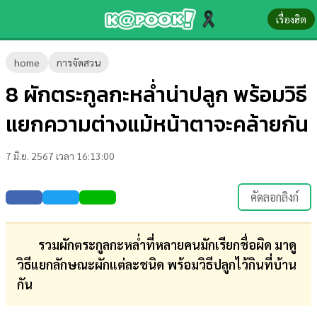
เรื่องฮิต
ข่าว-
home
การจัดสวน
ความ
8 ผักตระกูลกะหล่ำน่าปลูก พร้อมวิธี
รู้
แยกความต่างแม้หน้าตาจะคล้ายกัน
ข่าว
7 มิ.ย. 2567 เวลา 16:13:00
ข่าว
บันเทิง
คัดลอกลิงก์
ตรวจ
หวย
รวมผักตระกูลกะหล่ำที่หลายคนมักเรียกชื่อผิด มาดู
วิธีแยกลักษณะผักแต่ละชนิด พร้อมวิธีปลูกไว้กินที่บ้าน
ผล
กัน
บอล
สด