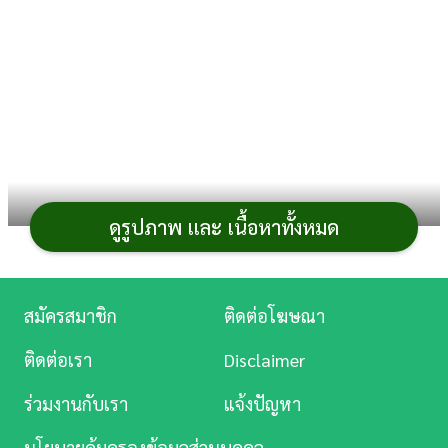
การ
เงิน
การ
ศึกษา
บันเทิง
ดูรูปภาพ และ เนื้อหาทั้งหมด
ดู
หนัง
หลายครั้งที่เรามักจะเรียกชื่อ
ผัก
ผิด ๆ เพราะมีลักษณะ
คล้าย ๆ กัน โดยเฉพาะ
ผักตระกูลกะหล่ำ
วันนี้จะชวนทุกคน
Music
สมัครสมาชิก
ติดต่อโฆษณา
มาดูกันว่ามีผักอะไรบ้างที่มีลักษณะคล้ายกัน แต่จริง ๆ แล้ว
Station
เป็นผักคนละชนิด เอาไว้เรียกชื่อให้ถูกต้อง พร้อมวิธีปลูกไว้
ติดต่อเรา
Disclaimer
ละคร
กินเองที่บ้าน
ร่วมงานกับเรา
แจ้งปัญหา
บันเทิง
นโยบายคุ้มครองข้อมูลส่วนบุคคล