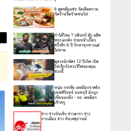
6 สูตรต้มแซ่บ จัดเต็มความ
จัดจ้านจี๊ดจ๊าดพ่นไฟ
จำได้ไหม ? บดินทร์ ดุ๊ก อดีต
พระเอกดัง ป่วยหน้าเบี้ยว
ครึ่งซีก 6 ปี รักษาทุกทางแต่
ไม่หาย
ดูดวงนักษัตร 12 ปีเกิด เปิด
ไพ่เช็กจังหวะชีวิตของคุณ
ช่วงนี้
หนุ่ม กรรชัย เผยมือกราดยิง
เทพศิรินทร์ นนทบุรี มักถูก
เพื่อนแกล้ง - นร. เผยล็อก
เป้าครู
ข่าว ข่าวบันเทิง ข่าวดารา ข่าว
การเมือง ข่าว ทันเหตุการณ์