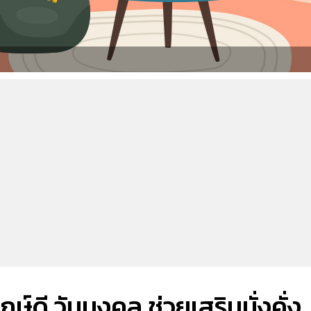
กษ์ดี วันมงคล ช่วยเสริมมั่งคั่ง