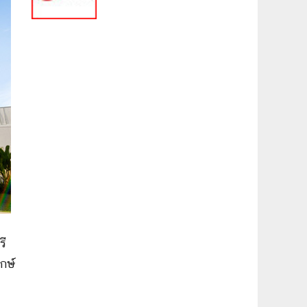
รี
กษ์