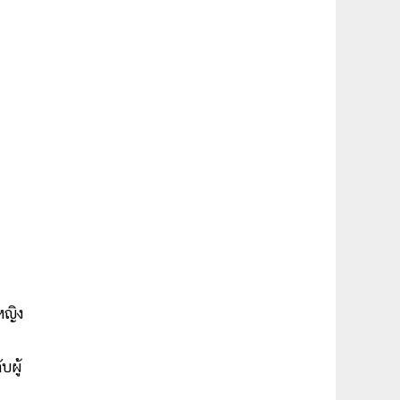
หญิง
บผู้