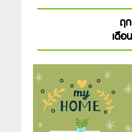
ฤกษ
เดือ