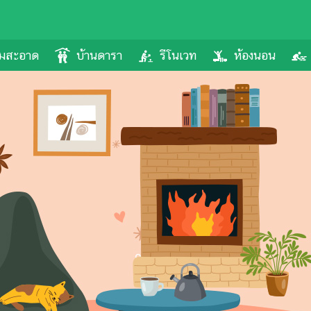
ามสะอาด
บ้านดารา
รีโนเวท
ห้องนอน