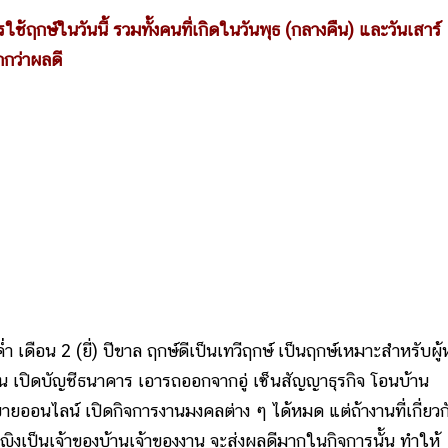
ใช้ฤกษ์ในวันนี้ รวมทั้งคนที่เกิดในวันพุธ (กลางคืน) และวันเสาร์
กกว่าผลดี
่ำ เดือน 2 (ยี่) ปีขาล ฤกษ์ดีเป็นเทวีฤกษ์ เป็นฤกษ์เหมาะสำหรับผู้
งงาน เปิดบัญชีธนาคาร เอารถออกจากอู่ เซ็นสัญญาธุรกิจ โอนบ้าน
าขายออนไลน์ เปิดกิจการงานมงคลต่าง ๆ ได้หมด แต่ถ้างานที่เกี่ยวกั
ู้หญิงเป็นเจ้าของบ้านเจ้าของงาน จะส่งผลดีมากในกิจการนั้น ทำให้