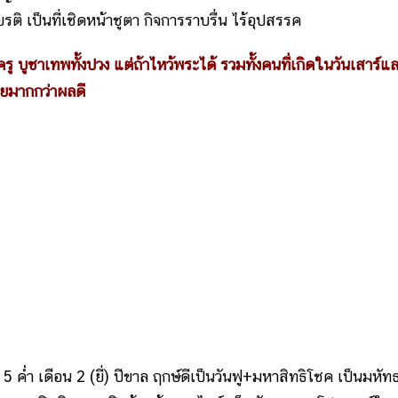
ียรติ เป็นที่เชิดหน้าชูตา กิจการราบรื่น ไร้อุปสรรค
รู บูชาเทพทั้งปวง แต่ถ้าไหว้พระได้ รวมทั้งคนที่เกิดในวันเสาร์แ
้ายมากกว่าผลดี
 ค่ำ เดือน 2 (ยี่) ปีขาล ฤกษ์ดีเป็นวันฟู+มหาสิทธิโชค เป็นมหัท