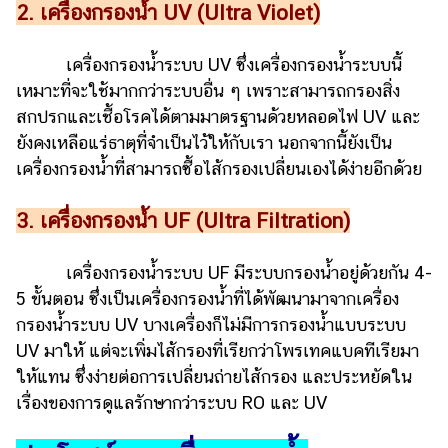
2. เครื่องกรองน้ำ UV (Ultra Violet)
แต่งงาน
แม่
เครื่องกรองน้ำระบบ UV ซึ่งเครื่องกรองน้ำระบบนี้
และ
เหมาะที่จะใช้มากกว่าระบบอื่น ๆ เพราะสามารถกรองสิ่ง
เด็ก
สกปรกและเชื้อโรคได้ตามมาตรฐานด้วยหลอดไฟ UV และ
สัตว์
ยังคงเหลือแร่ธาตุที่จำเป็นไว้ให้กับเรา นอกจากนี้ยังเป็น
เลี้ยง
เครื่องกรองน้ำที่สามารถซื้อไส้กรองเปลี่ยนเองได้ง่ายอีกด้วย
Infographic
3. เครื่องกรองน้ำ UF (Ultra Filtration)
บริการ
เครื่องกรองน้ำระบบ UF มีระบบกรองน้ำอยู่ด้วยกัน 4-
แอปฯ
5 ขั้นตอน ซึ่งเป็นเครื่องกรองน้ำที่ได้พัฒนามาจากเครื่อง
กระปุก
กรองน้ำระบบ UV บางเครื่องก็ไม่มีการกรองน้ำแบบระบบ
คอร์ส
UV มาให้ แต่จะเพิ่มไส้กรองที่เรียกว่าโพรเทคแบคทีเรียมา
ออนไลน์
ให้แทน ซึ่งง่ายต่อการเปลี่ยนถ่ายไส้กรอง และประหยัดใน
เรื่องของการดูแลรักษากว่าระบบ RO และ UV
เรียน
เลข