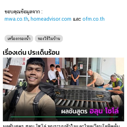
ขอบคุณข้อมูลจาก :
mwa.co.th
,
homeadvisor.com
และ
ofm.co.th
เครื่องกรองน้ำ
ของใช้ในบ้าน
เรื่องเด่น ประเด็นร้อน
ผลชันสูตร ฮลุน โซโล่ พบระบบหัวใจและไหลเวียนโลหิตล้ม
ข