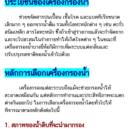
ประโยชน์ของเครื่องกรองน้ำ
ออนไลน์
ติดต่อ
ช่วยขจัดสารปนเปื้อน เชื้อโรค และแบคทีเรียขนาด
โฆษณา
เล็กมาก ๆ ออกจากน้ำดื่ม รวมทั้งโลหะหนักต่าง ๆ เช่น ตะกั่ว
แจ้ง
สนิมเหล็ก สารโลหะหนัก ซึ่งถ้าเข้าสู่ร่างกายแล้วจะกำจัดยาก
ปัญหา
และจะไปสะสมในร่างกายทำให้เกิดโรคต่าง ๆ ในขณะที่
เครื่องกรองน้ำบางยี่ห้อก็มีการเพิ่มระบบแต่งกลิ่นและ
ร่วม
งาน
ปรับปรุงรสชาติของน้ำเข้าไปด้วย
กับ
เรา
หลักการเลือกเครื่องกรองน้ำ
เครื่องกรองแต่ละระบบถึงแม้จะช่วยกรองน้ำให้
สะอาดเหมือนกัน แต่หลักการทำงานและประสิทธิภาพจะแตก
ต่างกันออกไป ในการเลือกเครื่องกรองน้ำโดยทั่วไปให้
พิจารณาตามหลักดังต่อไปนี้
1. สภาพของน้ำดิบที่จะนำมากรอง