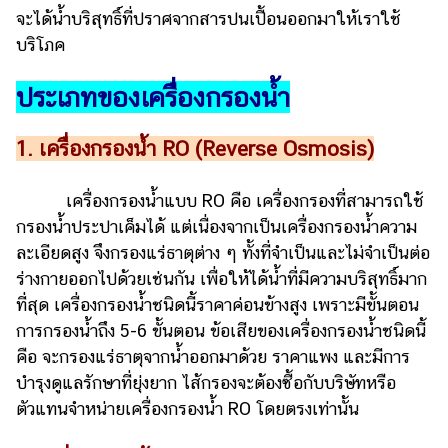
จะได้น้ำบริสุทธิ์ที่ปราศจากสารปนเปื้อนออกมาให้เราใช้
รถยนต์
บริโภค
บ้าน
และ
ประเภทของเครื่องกรองน้ำ
การ
ตกแต่ง
1. เครื่องกรองน้ำ RO (Reverse Osmosis)
มือ
ถือ
เครื่องกรองน้ำแบบ RO คือ เครื่องกรองที่สามารถใช้
กรองน้ำประปาเค็มได้ แต่เนื่องจากเป็นเครื่องกรองน้ำความ
ราคา
ทอง
ละเอียดสูง จึงกรองแร่ธาตุต่าง ๆ ทั้งที่จำเป็นและไม่จำเป็นต่อ
ร่างกายออกไปด้วยเช่นกัน เพื่อให้ได้น้ำที่มีความบริสุทธิ์มาก
ราคา
ที่สุด เครื่องกรองน้ำชนิดนี้ราคาค่อนข้างสูง เพราะมีขั้นตอน
น้ำมัน
การกรองน้ำถึง 5-6 ขั้นตอน ข้อเสียของเครื่องกรองน้ำชนิดนี้
วา
คือ จะกรองแร่ธาตุจากน้ำออกมาด้วย ราคาแพง และมีการ
บำรุงดูแลรักษาที่ยุ่งยาก ไส้กรองจะต้องซื้อกับบริษัทหรือ
ไร
ตัวแทนจำหน่ายเครื่องกรองน้ำ RO โดยตรงเท่านั้น
ตี้