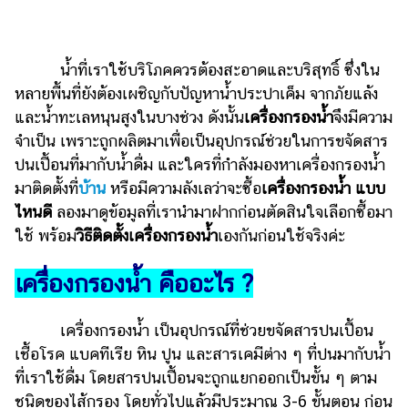
ไตล์
ดูด
วง
น้ำที่เราใช้บริโภคควรต้องสะอาดและบริสุทธิ์ ซึ่งใน
หลายพื้นที่ยังต้องเผชิญกับปัญหาน้ำประปาเค็ม จากภัยแล้ง
ผู้
และน้ำทะเลหนุนสูงในบางช่วง ดังนั้น
เครื่องกรองน้ำ
จึงมีความ
หญิง
จำเป็น เพราะถูกผลิตมาเพื่อเป็นอุปกรณ์ช่วยในการขจัดสาร
ผู้ชาย
ปนเปื้อนที่มากับน้ำดื่ม และใครที่กำลังมองหาเครื่องกรองน้ำ
มาติดตั้งที่
บ้าน
หรือมีความลังเลว่าจะซื้อ
เครื่องกรองน้ำ แบบ
สุขภาพ
ไหนดี
ลองมาดูข้อมูลที่เรานำมาฝากก่อนตัดสินใจเลือกซื้อมา
ท่อง
ใช้ พร้อม
วิธีติดตั้งเครื่องกรองน้ำ
เองกันก่อนใช้จริงค่ะ
เที่ยว
เครื่องกรองน้ำ คืออะไร ?
สูตร
อาหาร
ง่ายๆ
เครื่องกรองน้ำ เป็นอุปกรณ์ที่ช่วยขจัดสารปนเปื้อน
เชื้อโรค แบคทีเรีย หิน ปูน และสารเคมีต่าง ๆ ที่ปนมากับน้ำ
ช้อป
ที่เราใช้ดื่ม โดยสารปนเปื้อนจะถูกแยกออกเป็นขั้น ๆ ตาม
ปิ้ง
ชนิดของไส้กรอง โดยทั่วไปแล้วมีประมาณ 3-6 ขั้นตอน ก่อน