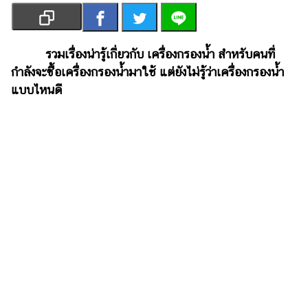
เงิน
การ
ศึกษา
รวมเรื่องน่ารู้เกี่ยวกับ เครื่องกรองน้ำ สำหรับคนที่
กำลังจะซื้อเครื่องกรองน้ำมาใช้ แต่ยังไม่รู้ว่าเครื่องกรองน้ำ
บันเทิง
แบบไหนดี
รูปภาพ
ดู
หนัง
Music
Station
ละคร
บันเทิง
เกาหลี
ไลฟ์