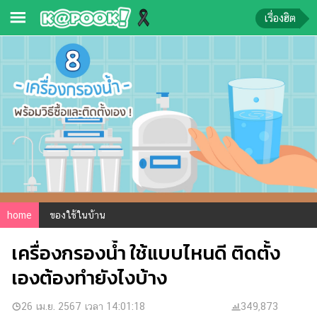
เรื่องฮิต
ข่าว-
ความ
รู้
ข่าว
ข่าว
บันเทิง
ตรวจ
home
ของใช้ในบ้าน
หวย
เครื่องกรองน้ำ ใช้แบบไหนดี ติดตั้ง
ผล
บอล
เองต้องทำยังไงบ้าง
สด
การ
26 เม.ย. 2567 เวลา 14:01:18
349,873