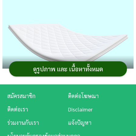
การ
เงิน
การ
ศึกษา
บันเทิง
ดูรูปภาพ และ เนื้อหาทั้งหมด
ดู
หนัง
อยากได้
ที่นอน
นุ่ม แต่เตียงของเก่ายุบหรืออยากหาอะไร
Music
สมัครสมาชิก
ติดต่อโฆษณา
มาเสริมบนที่นอนให้หลับสบายมากขึ้น วันนี้เรามี
ที่นอ
Station
นท็อปเปอร์
พร้อมพรีวิวและราคามาฝาก จะใช้ปูบนที่นอน
ติดต่อเรา
Disclaimer
ละคร
หรือเอาไว้ปูนอนเดี่ยวก็ได้ ไม่ต้องกลัวเรื่องปวดหลัง เพราะ
ร่วมงานกับเรา
แจ้งปัญหา
คัดมาให้แล้วว่าเป็น
Topper หนา 4 นิ้ว
อัดไส้แน่น ๆ ช่วยให้
บันเทิง
หลับสนิท จะพลิกตัวด้านไหนก็นอนสบาย เพราะรองรับทุก
นโยบายคุ้มครองข้อมูลส่วนบุคคล