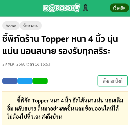
เรื่องฮิต
ข่าว-
home
ห้องนอน
ความ
ชี้พิกัดร้าน Topper หนา 4 นิ้ว นุ่น
รู้
แน่น นอนสบาย รองรับทุกสรีระ
ข่าว
29 พ.ค. 2568 เวลา 16:15:53
ข่าว
บันเทิง
คัดลอกลิงก์
ตรวจ
หวย
ชี้พิกัด Topper หนา 4 นิ้ว อัดไส้หนาแน่น นอนเต็ม
อิ่ม หลับสบาย ตื่นมาอย่างสดชื่น แถมช้อปออนไลน์ได้
ผล
ไม่ต้องไปหิ้วเอง ส่งถึงบ้าน
บอล
สด