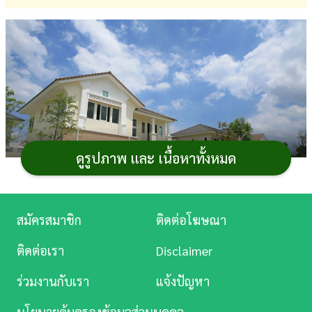
การ
เงิน
การ
ศึกษา
บันเทิง
ดูรูปภาพ และ เนื้อหาทั้งหมด
ดู
หนัง
Music
สมัครสมาชิก
ติดต่อโฆษณา
Station
ไม่ว่าจะ
ซื้อบ้าน
หรือ
คอนโด
ไม่ได้มีแค่ค่าผ่อนบ้าน
ติดต่อเรา
Disclaimer
เท่านั้น แต่ยังมีค่าใช้จ่ายส่วนอื่น ๆ ด้วย หนึ่งในนั้นก็คือ ค่า
ละคร
ร่วมงานกับเรา
แจ้งปัญหา
โอนที่ดิน หรือ ค่าโอนบ้าน ที่ต้องจ่ายในวันโอนกรรมสิทธิ์ ณ
บันเทิง
กรมที่ดิน สำหรับคนที่สงสัยว่ารายละเอียดค่าใช้จ่ายส่วนนี้มี
นโยบายคุ้มครองข้อมูลส่วนบุคคล