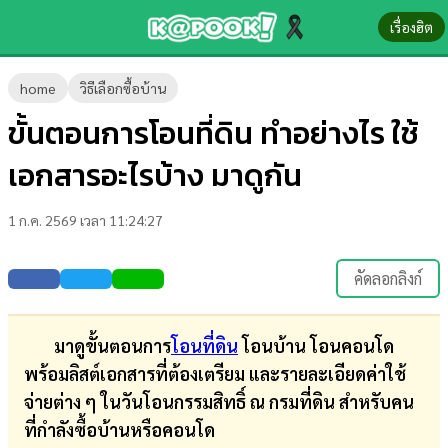
เรื่องฮิต
ข่าว-
home
วิธีเลือกซื้อบ้าน
ความ
ขั้นตอนการโอนที่ดิน ทำอย่างไร ใช้
รู้
เอกสารอะไรบ้าง มาดูกัน
ข่าว
1 ก.ค. 2569 เวลา 11:24:27
ข่าว
บันเทิง
คัดลอกลิงก์
ตรวจ
หวย
มาดูขั้นตอนการ
โอนที่ดิน
โอนบ้าน โอนคอนโด
พร้อมลิสต์เอกสารที่ต้องเตรียม และรายละเอียดค่าใช้
ผล
จ่ายต่าง ๆ ในวันโอนกรรมสิทธิ์ ณ กรมที่ดิน สำหรับคน
บอล
ที่กำลังซื้อบ้านหรือคอนโด
สด