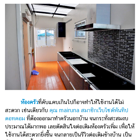
ไตล์
ดูด
วง
ผู้
หญิง
ผู้ชาย
สุขภาพ
ท่อง
เที่ยว
สูตร
ห้องครัว
ที่คับแคบเกินไปก็อาจทำให้ใช้งานได้ไม่
อาหาร
สะดวก เช่นเดียวกับ
คุณ mairuna สมาชิกเว็บไซต์พันทิป
ง่ายๆ
ดอทคอม
ที่ต้องออกมาทำครัวนอกบ้าน จนกระทั่งสะสมงบ
ช้อป
ประมาณได้มากพอ เลยตัดสินใจต่อเติมห้องครัวเพิ่ม เพื่อให้
ปิ้ง
ใช้งานได้สะดวกยิ่งขึ้น จนกลายเป็นรีวิวต่อเติมข้างบ้าน เป็น