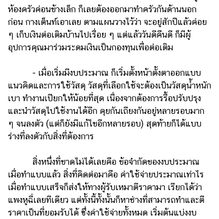
แต่งงาน
ห้องครัวค่อนข้างเล็ก ก็เลยต้องออกมาทำครัวกันด้านนอก
ก่อน กางเต็นท์เอาเลย ตามแผนวางไว้ว่า จะอยู่สักปีแล้วค่อย
แม่
ๆ เก็บเงินต่อเติมบ้านไปเรื่อย ๆ แต่แล้ววันดีคืนดี ก็มีผู้
และ
อุปการคุณมาร่วมระดมเงินเป็นกองทุนเพื่อต่อเติม
เด็ก
สัตว์
- เมื่อเริ่มมีงบประมาณ ก็เริ่มตั้งหน้าตั้งตาออกแบบ
เลี้ยง
แนวคิดและการใช้วัสดุ วัสดุที่เลือกใช้จะต้องเป็นวัสดุน้ำหนัก
Infographic
เบา ทำงานเปียกให้น้อยที่สุด เนื่องจากต้องการรื้อปรับปรุง
และนำวัสดุไปใช้งานได้อีก คุยกันเถียงกันอยู่หลายรอบมาก
บริการ
ๆ จนลงตัว (แต่ก็ยังมีแก้ไขอีกหลายรอบ) สุดท้ายก็ได้แบบ
ร่างที่ลงตัวกับสิ่งที่ต้องการ
แอปฯ
กระปุก
สิ่งหนึ่งที่ขาดไม่ได้เลยคือ ข้อจำกัดของงบประมาณ
คอร์ส
เมื่อทำแบบแล้ว สิ่งที่คิดต่อมาคือ ค่าใช้จ่ายประมาณเท่าไร
ออนไลน์
เมื่อทำแบบเสร็จก็ส่งให้ทางผู้รับเหมาตีราคามา เรียกได้ว่า
แพงหูฉี่เลยทีเดียว แต่ทั้งนี้ทั้งนั้นก็หาช่างที่สามารถทำและตี
เรียน
เลข
ราคาเป็นที่ยอมรับได้ ซึ่งค่าใช้จ่ายทั้งหมด เริ่มต้นแบ่งงบ