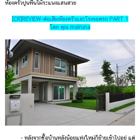
ห้องครัวปูนพื้นไม้ระแนงแสนสวย
รถยนต์
[CR]REVIEW-ต่อเติมห้องครัวและโรงจอดรถ PART 1
บ้าน
โดย คุณ mairuna
และ
การ
ตกแต่ง
มือ
ถือ
ราคา
ทอง
ราคา
น้ำมัน
วา
ไร
ตี้
- หลังจากซื้อบ้านหลังน้อยแห่งใหม่ก็ย้ายเข้าไปอยู่ แต่