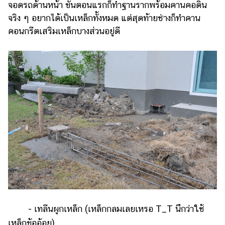
จอดรถด้านหน้า ขั้นตอนแรกก็ทำฐานรากพร้อมคานคอดิน
จริง ๆ อยากได้เป็นเหล็กทั้งหมด แต่สุดท้ายช่างก็ทำคาน
คอนกรีตเสริมเหล็กบางส่วนอยู่ดี
- เทลีนผูกเหล็ก (เหล็กกลมเลยเหรอ T_T นึกว่าใช้
เหล็กข้ออ้อย)