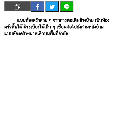
เงิน
การ
ศึกษา
แบบห้องครัวสวย ๆ จากการต่อเติมข้างบ้าน เป็นห้อง
ครัวพื้นไม้ มีระเบียงไม้เล็ก ๆ เชื่อมต่อไปยังสวนหลังบ้าน
บันเทิง
แบบห้องครัวขนาดเล็กบนพื้นที่จำกัด
รูปภาพ
ดู
หนัง
Music
Station
ละคร
บันเทิง
เกาหลี
ไลฟ์