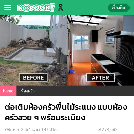
เรื่องฮิต
ข่าว-
ความ
รู้
ข่าว
ข่าว
บันเทิง
ตรวจ
home
ห้องครัว
หวย
ต่อเติมห้องครัวพื้นไม้ระแนง แบบห้อง
ผล
บอล
ครัวสวย ๆ พร้อมระเบียง
สด
การ
5 พ.ย. 2564 เวลา 14:00:56
274,682