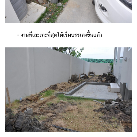
- งานที่เละเทะที่สุดได้เริ่มบรรเลงขึ้นแล้ว