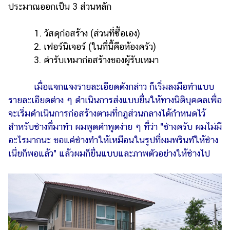
ออนไลน์
ประมาณออกเป็น 3 ส่วนหลัก
ติดต่อ
1. วัสดุก่อสร้าง (ส่วนที่ซื้อเอง)
โฆษณา
2. เฟอร์นิเจอร์ (ในที่นี้คือห้องครัว)
แจ้ง
3. ค่ารับเหมาก่อสร้างของผู้รับเหมา
ปัญหา
ร่วม
เมื่อแจกแจงรายละเอียดดังกล่าว ก็เริ่มลงมือทำแบบ
งาน
รายละเอียดต่าง ๆ ดำเนินการส่งแบบยื่นให้ทางนิติบุคคลเพื่อ
กับ
จะเริ่มดำเนินการก่อสร้างตามที่กฎส่วนกลางได้กำหนดไว้
เรา
สำหรับช่างที่มาทำ ผมพูดคำพูดง่าย ๆ ที่ว่า "ช่างครับ ผมไม่มี
อะไรมากนะ ขอแค่ช่างทำให้เหมือนในรูปที่ผมพรินท์ให้ช่าง
เนี่ยก็พอแล้ว" แล้วผมก็ยื่นแบบและภาพตัวอย่างให้ช่างไป