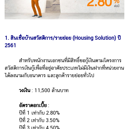
รถยนต์
บ้าน
และ
การ
1. สินเชื่อบ้านสวัสดิการ/รายย่อย (Housing Solution) ปี
ตกแต่ง
2561
มือ
ถือ
สำหรับพนักงานเอกชนที่มีสิทธิ์ขอกู้เงินตามโครงการ
ราคา
สวัสดิการเงินกู้เพื่อที่อยู่อาศัยประเภทไม่มีเงินฝากที่หน่วยงาน
ทอง
ได้ลงนามกับธนาคาร และลูกค้ารายย่อยทั่วไป
ราคา
น้ำมัน
วงเงิน
: 11,500 ล้านบาท
วา
อัตราดอกเบี้ย
:
ไร
ปีที่ 1 เท่ากับ 2.80%
ตี้
ปีที่ 2 เท่ากับ 3.50%
ปีที่ 3 เท่ากับ 4.50%