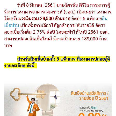
ไตล์
วันที่ 8 มีนาคม 2561 นายฉัตรชัย ศิริไล กรรมการผู้
จัดการ ธนาคารอาคารสงเคราะห์ (ธอส.) เปิดเผยว่า ธนาคาร
ดูด
ได้เตรียม
วงเงินรวม 28,500 ล้านบาท
จัดทำ 5 แพ็กเกจ
สิน
วง
เชื่อบ้าน
เพื่อเพิ่มทางเลือกให้ลูกค้าทุกระดับรายได้ อัตรา
ผู้
ดอกเบี้ยเริ่มต้น 2.75% ต่อปี โดยจะทำให้ในปี 2561 ธอส.
หญิง
สามารถปล่อยสินเชื่อใหม่ได้ตามเป้าหมาย 189,000 ล้าน
ผู้ชาย
บาท
สุขภาพ
สำหรับสินเชื่อบ้านทั้ง 5 แพ็กเกจ ที่ธนาคารปล่อยกู้มี
ท่อง
รายละเอียด ดังนี้
เที่ยว
สูตร
อาหาร
ง่ายๆ
ช้อป
ปิ้ง