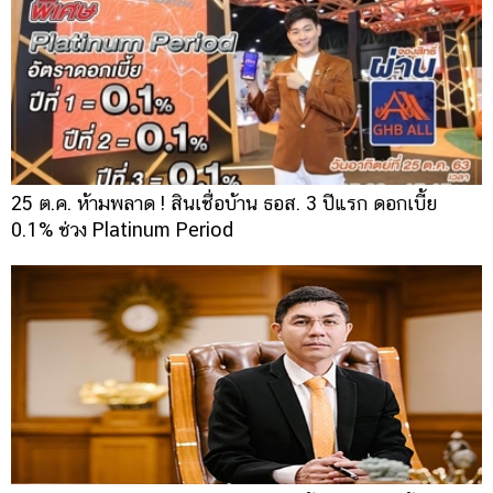
25 ต.ค. ห้ามพลาด ! สินเชื่อบ้าน ธอส. 3 ปีแรก ดอกเบี้ย
0.1% ช่วง Platinum Period