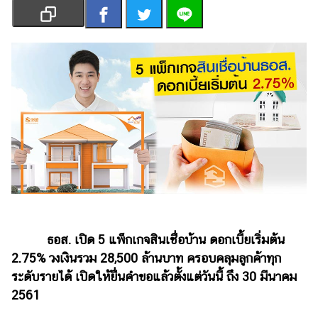
เงิน
การ
ศึกษา
บันเทิง
รูปภาพ
ดู
หนัง
Music
Station
ละคร
ธอส. เปิด 5 แพ็กเกจสินเชื่อบ้าน ดอกเบี้ยเริ่มต้น
บันเทิง
2.75% วงเงินรวม 28,500 ล้านบาท ครอบคลุมลูกค้าทุก
เกาหลี
ระดับรายได้ เปิดให้ยื่นคำขอแล้วตั้งแต่วันนี้ ถึง 30 มีนาคม
2561
ไลฟ์