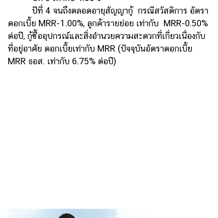
แต่งงาน
ปีที่ 4 จนถึงตลอดอายุสัญญากู้ กรณีสวัสดิการ อัตรา
ดอกเบี้ย MRR-1.00%, ลูกค้ารายย่อย เท่ากับ MRR-0.50%
แม่
ต่อปี, กู้ซื้ออุปกรณ์และสิ่งอำนวยความสะดวกที่เกี่ยวเนื่องกับ
และ
เด็ก
ที่อยู่อาศัย ดอกเบี้ยเท่ากับ MRR (ปัจจุบันอัตราดอกเบี้ย
MRR ธอส. เท่ากับ 6.75% ต่อปี)
สัตว์
เลี้ยง
Infographic
บริการ
แอปฯ
กระปุก
คอร์ส
ออนไลน์
เรียน
เลข