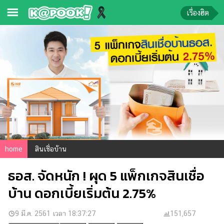
เรื่องฮิต
ข่าว-
ความ
รู้
ข่าว
ข่าว
บันเทิง
ตรวจ
home
สินเชื่อบ้าน
หวย
ธอส. จัดหนัก ! ผุด 5 แพ็กเกจสินเชื่อ
ผล
บอล
บ้าน ดอกเบี้ยเริ่มต้น 2.75%
สด
9 มี.ค. 2561 เวลา 18:37:27
151,657
การ