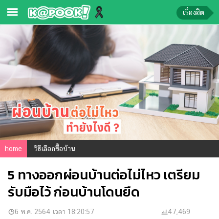
เรื่องฮิต
ข่าว-
ความ
รู้
ข่าว
ข่าว
บันเทิง
ตรวจ
home
วิธีเลือกซื้อบ้าน
หวย
5 ทางออกผ่อนบ้านต่อไม่ไหว เตรียม
ผล
บอล
รับมือไว้ ก่อนบ้านโดนยึด
สด
การ
6 พ.ค. 2564 เวลา 18:20:57
47,469