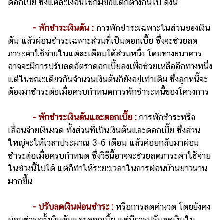
ดอกเบี้ย ซึ่งแต่ละเงื่อนไขก็มีข้อแตกต่างกันไป ดังนี้
แต่งงาน
แม่
- พักชำระเงินต้น :
การพักชำระเฉพาะในส่วนของเงิน
และ
ต้น แล้วผ่อนชำระเฉพาะส่วนที่เป็นดอกเบี้ย ซึ่งจะช่วยลด
เด็ก
ภาระค่าใช้จ่ายในแต่ละเดือนได้ส่วนหนึ่ง โดยทางธนาคาร
อาจจะมีการปรับลดอัตราดอกเบี้ยลงเพื่อช่วยเหลืออีกทางหนึ่ง
สัตว์
เลี้ยง
แต่ในขณะเดียวกันจำนวนเงินต้นก็ยังอยู่เท่าเดิม ซึ่งลูกหนี้จะ
ต้องมาชำระต่อเมื่อครบกำหนดการพักชำระหนี้ของโครงการ
Infographic
- พักชำระเงินต้นและดอกเบี้ย :
การพักชำระหรือ
บริการ
เลื่อนจ่ายเงินงวด ทั้งส่วนที่เป็นเงินต้นและดอกเบี้ย ซึ่งส่วน
ใหญ่จะให้เวลาประมาณ 3-6 เดือน แล้วค่อยกลับมาผ่อน
แอปฯ
กระปุก
ชำระต่อเมื่อครบกำหนด ซึ่งวิธีนี้อาจจะช่วยลดภาระค่าใช้จ่าย
ในช่วงนี้ไปได้ แต่ก็ทำให้ระยะเวลาในการผ่อนบ้านยาวนาน
คอร์ส
มากขึ้น
ออนไลน์
เรียน
- ปรับลดเงินผ่อนชำระ :
หรือการลดค่างวด โดยยังคง
เลข
ผ่อนชำระทั้งเงินต้นและดอกเบี้ย แต่มีการปรับลดเงินใน