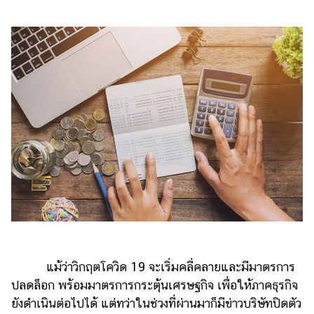
ไตล์
ดูด
วง
ผู้
หญิง
ผู้ชาย
สุขภาพ
ท่อง
เที่ยว
สูตร
อาหาร
ง่ายๆ
แม้ว่าวิกฤตโควิด 19 จะเริ่มคลี่คลายและมีมาตรการ
ช้อป
ปลดล็อก พร้อมมาตรการกระตุ้นเศรษฐกิจ เพื่อให้ภาคธุรกิจ
ปิ้ง
ยังดำเนินต่อไปได้ แต่ทว่าในช่วงที่ผ่านมาก็มีข่าวบริษัทปิดตัว