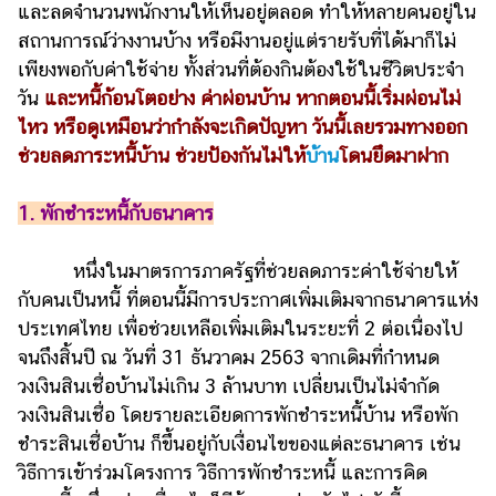
และลดจำนวนพนักงานให้เห็นอยู่ตลอด ทำให้หลายคนอยู่ใน
รถยนต์
สถานการณ์ว่างงานบ้าง หรือมีงานอยู่แต่รายรับที่ได้มาก็ไม่
เพียงพอกับค่าใช้จ่าย ทั้งส่วนที่ต้องกินต้องใช้ในชีวิตประจำ
บ้าน
วัน
และหนี้ก้อนโตอย่าง ค่าผ่อนบ้าน หากตอนนี้เริ่มผ่อนไม่
และ
การ
ไหว หรือดูเหมือนว่ากำลังจะเกิดปัญหา วันนี้เลยรวมทางออก
ตกแต่ง
ช่วยลดภาระหนี้บ้าน ช่วยป้องกันไม่ให้
บ้าน
โดนยึดมาฝาก
มือ
1. พักชำระหนี้กับธนาคาร
ถือ
ราคา
หนึ่งในมาตรการภาครัฐที่ช่วยลดภาระค่าใช้จ่ายให้
ทอง
กับคนเป็นหนี้ ที่ตอนนี้มีการประกาศเพิ่มเติมจากธนาคารแห่ง
ราคา
ประเทศไทย เพื่อช่วยเหลือเพิ่มเติมในระยะที่ 2 ต่อเนื่องไป
น้ำมัน
จนถึงสิ้นปี ณ วันที่ 31 ธันวาคม 2563 จากเดิมที่กำหนด
วงเงินสินเชื่อบ้านไม่เกิน 3 ล้านบาท เปลี่ยนเป็นไม่จำกัด
วา
วงเงินสินเชื่อ โดยรายละเอียดการพักชำระหนี้บ้าน หรือพัก
ไร
ชำระสินเชื่อบ้าน ก็ขึ้นอยู่กับเงื่อนไขของแต่ละธนาคาร เช่น
ตี้
วิธีการเข้าร่วมโครงการ วิธีการพักชำระหนี้ และการคิด