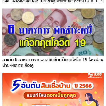
ธอส. เดินหน้าต่อเนื่อง เยียวยาลูกค้าจากผลกระทบ COVID-19
มาแล้ว 6 มาตรการจากแบงก์ชาติ แก้วิกฤตโควิด 19 ใครผ่อน
บ้าน-ผ่อนรถ ต้องดู