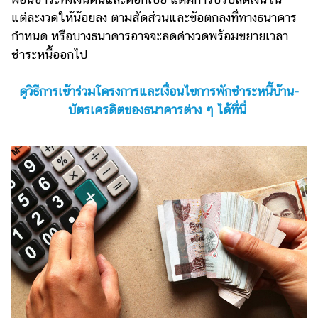
ออนไลน์
แต่ละงวดให้น้อยลง ตามสัดส่วนและข้อตกลงที่ทางธนาคาร
ติดต่อ
กำหนด หรือบางธนาคารอาจจะลดค่างวดพร้อมขยายเวลา
โฆษณา
ชำระหนี้ออกไป
แจ้ง
ปัญหา
ดูวิธีการเข้าร่วมโครงการและเงื่อนไขการพักชำระหนี้บ้าน-
บัตรเครดิตของธนาคารต่าง ๆ ได้ที่นี่
ร่วม
งาน
กับ
เรา