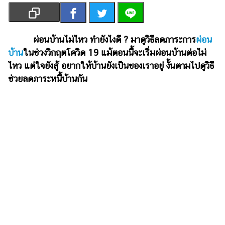
เงิน
การ
ศึกษา
ผ่อนบ้านไม่ไหว ทำยังไงดี ? มาดูวิธีลดภาระการ
ผ่อน
บ้าน
ในช่วงวิกฤตโควิด 19 แม้ตอนนี้จะเริ่มผ่อนบ้านต่อไม่
บันเทิง
ไหว แต่ใจยังสู้ อยากให้บ้านยังเป็นของเราอยู่ งั้นตามไปดูวิธี
ช่วยลดภาระหนี้บ้านกัน
รูปภาพ
ดู
หนัง
Music
Station
ละคร
บันเทิง
เกาหลี
ไลฟ์