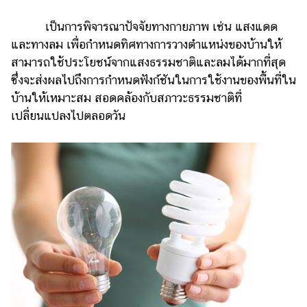
แต่งงาน
เป็นการพิจารณาปัจจัยทางกายภาพ เช่น แสงแดด
แม่
และทางลม เพื่อกำหนดทิศทางการวางตำแหน่งของบ้านให้
และ
สามารถใช้ประโยชน์จากแสงธรรมชาติและลมได้มากที่สุด
เด็ก
ซึ่งจะส่งผลไปถึงการกำหนดฟังก์ชันในการใช้งานของพื้นที่ใน
สัตว์
บ้านให้เหมาะสม สอดคล้องกับสภาวะธรรมชาติที่
เลี้ยง
เปลี่ยนแปลงไปตลอดวัน
Infographic
บริการ
แอปฯ
กระปุก
คอร์ส
ออนไลน์
เรียน
เลข