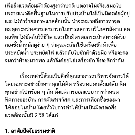
เพื่อสิ่งแวดล้อมมักต้องสูงกว่าปกติ แต่อาจไม่จริงเสมอไป
รถยนต์
เพราะแนวคิดพื้นฐานในการปรับปรุงบ้านให้เป็นมิตรต่อผู้อยู่
บ้าน
และไม่ทำร้ายสภาพแวดล้อมนั้น น่าจะหมายถึงการหาจุด
และ
สมดุลระหว่างความสามารถในการลดการบริโภคพลังงาน ลด
การ
มลพิษ ไม่ขัดกับวิถีชีวิต และเป็นมิตรต่อกระเป๋าสตางค์ด้วย
ตกแต่ง
ลองชั่งน้ำหนักดูง่าย ๆ ว่าคุณจะเลิกใช้เครื่องซักผ้าเพื่อ
มือ
ประหยัดน้ำ ประหยัดไฟ แล้วกลับไปซักผ้าด้วยมือ หรือจะรอ
ถือ
จนกว่าผ้าจะมากพอ แล้วจึงค่อยใส่เครื่องซัก จึงจะดีกว่ากัน
ราคา
เรื่องเหล่านี้ล้วนเป็นสิ่งที่คุณสามารถบริหารจัดการได้
ทอง
โดยเฉพาะอย่างยิ่งหากคุณได้คิด หรือวางแผนตั้งแต่ต้น คิด
ราคา
ทุกอย่างไปพร้อม ๆ กัน ตั้งแต่การออกแบบ การกำหนด
น้ำมัน
ทิศทางของบ้าน การคัดสรรวัสดุ และการเลือกซื้อของมา
ใช้สอยในบ้าน โดยทั่วไปการทำให้บ้านเป็นมิตรต่อสิ่ง
วา
แวดล้อมนั้นมี 2 วิธี ได้แก่
ไร
ตี้
1. อาศัยปัจจัยธรรมชาติ