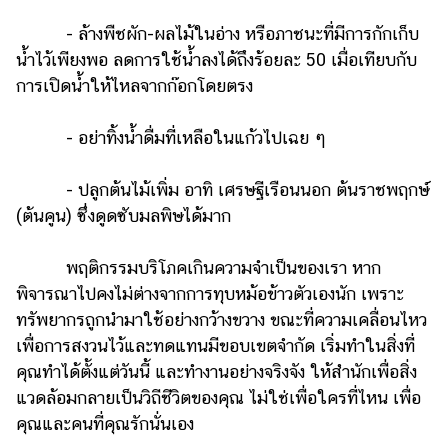
- ล้างพืชผัก-ผลไม้ในอ่าง หรือภาชนะที่มีการกักเก็บ
น้ำไว้เพียงพอ ลดการใช้น้ำลงได้ถึงร้อยละ 50 เมื่อเทียบกับ
การเปิดน้ำให้ไหลจากก๊อกโดยตรง
- อย่าทิ้งน้ำดื่มที่เหลือในแก้วไปเฉย ๆ
- ปลูกต้นไม้เพิ่ม อาทิ เศรษฐีเรือนนอก ต้นราชพฤกษ์
(ต้นคูน) ซึ่งดูดซับมลพิษได้มาก
พฤติกรรมบริโภคเกินความจำเป็นของเรา หาก
พิจารณาไปคงไม่ต่างจากการทุบหม้อข้าวตัวเองนัก เพราะ
ทรัพยากรถูกนำมาใช้อย่างกว้างขวาง ขณะที่ความเคลื่อนไหว
เพื่อการสงวนไว้และทดแทนมีขอบเขตจำกัด เริ่มทำในสิ่งที่
คุณทำได้ตั้งแต่วันนี้ และทำงานอย่างจริงจัง ให้สำนักเพื่อสิ่ง
แวดล้อมกลายเป็นวิถีชีวิตของคุณ ไม่ใช่เพื่อใครที่ไหน เพื่อ
คุณและคนที่คุณรักนั่นเอง