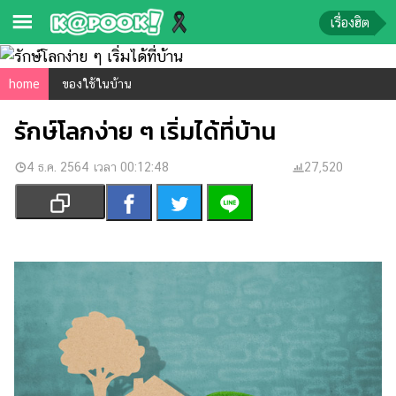
เรื่องฮิต
ข่าว-
home
ของใช้ในบ้าน
ความ
รักษ์โลกง่าย ๆ เริ่มได้ที่บ้าน
รู้
4 ธ.ค. 2564 เวลา 00:12:48
ข่าว
27,520
ข่าว
บันเทิง
ตรวจ
หวย
ผล
บอล
สด
การ