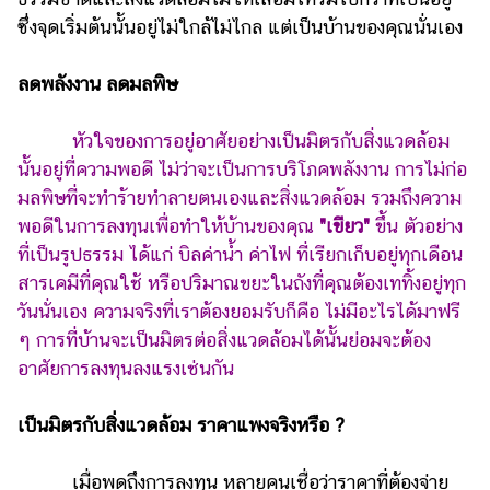
ไตล์
ซึ่งจุดเริ่มต้นนั้นอยู่ไม่ใกล้ไม่ไกล แต่เป็นบ้านของคุณนั่นเอง
ดูด
วง
ลดพลังงาน ลดมลพิษ
ผู้
หัวใจของการอยู่อาศัยอย่างเป็นมิตรกับสิ่งแวดล้อม
หญิง
นั้นอยู่ที่ความพอดี ไม่ว่าจะเป็นการบริโภคพลังงาน การไม่ก่อ
ผู้ชาย
มลพิษที่จะทำร้ายทำลายตนเองและสิ่งแวดล้อม รวมถึงความ
พอดีในการลงทุนเพื่อทำให้บ้านของคุณ
"เขียว"
ขึ้น ตัวอย่าง
สุขภาพ
ที่เป็นรูปธรรม ได้แก่ บิลค่าน้ำ ค่าไฟ ที่เรียกเก็บอยู่ทุกเดือน
ท่อง
สารเคมีที่คุณใช้ หรือปริมาณขยะในถังที่คุณต้องเททิ้งอยู่ทุก
เที่ยว
วันนั่นเอง ความจริงที่เราต้องยอมรับก็คือ ไม่มีอะไรได้มาฟรี
สูตร
ๆ การที่บ้านจะเป็นมิตรต่อสิ่งแวดล้อมได้นั้นย่อมจะต้อง
อาหาร
อาศัยการลงทุนลงแรงเช่นกัน
ง่ายๆ
เป็นมิตรกับสิ่งแวดล้อม ราคาแพงจริงหรือ ?
ช้อป
ปิ้ง
เมื่อพูดถึงการลงทุน หลายคนเชื่อว่าราคาที่ต้องจ่าย