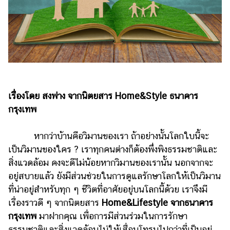
เงิน
การ
ศึกษา
บันเทิง
รูปภาพ
เรื่องโดย สงฟาง จากนิตยสาร Home&Style ธนาคาร
ดู
กรุงเทพ
หนัง
Music
หากว่าบ้านคือวิมานของเรา ถ้าอย่างนั้นโลกใบนี้จะ
Station
เป็นวิมานของใคร ? เราทุกคนต่างก็ต้องพึ่งพิงธรรมชาติและ
สิ่งแวดล้อม คงจะดีไม่น้อยหากวิมานของเรานั้น นอกจากจะ
ละคร
อยู่สบายแล้ว ยังมีส่วนช่วยในการดูแลรักษาโลกให้เป็นวิมาน
บันเทิง
ที่น่าอยู่สำหรับทุก ๆ ชีวิตที่อาศัยอยู่บนโลกนี้ด้วย เราจึงมี
เกาหลี
เรื่องราวดี ๆ จากนิตยสาร
Home&Lifestyle จากธนาคาร
กรุงเทพ
มาฝากคุณ เพื่อการมีส่วนร่วมในการรักษา
ไลฟ์
ธรรมชาติและสิ่งแวดล้อมไม่ให้เสื่อมโทรมไปกว่าที่เป็นอยู่