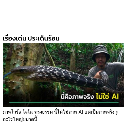
เรื่องเด่น ประเด็นร้อน
ภาพไวรัล โจโฉ ทรงธรรม นี่ไม่ใช่ภาพ AI แต่เป็นภาพจริง งู
ก
อะไรใหญ่ขนาดนี้
โ