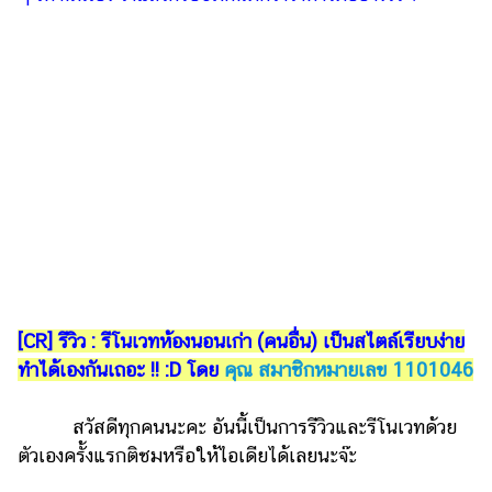
ไตล์
ดูด
วง
ผู้
หญิง
ผู้ชาย
สุขภาพ
ท่อง
เที่ยว
สูตร
[CR] รีวิว : รีโนเวทห้องนอนเก่า (คนอื่น) เป็นสไตล์เรียบง่าย
อาหาร
ทำได้เองกันเถอะ !! :D โดย
คุณ สมาชิกหมายเลข 1101046
ง่ายๆ
สวัสดีทุกคนนะคะ อันนี้เป็นการรีวิวและรีโนเวทด้วย
ช้อป
ตัวเองครั้งแรกติชมหรือให้ไอเดียได้เลยนะจ๊ะ
ปิ้ง