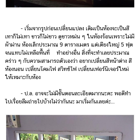
แต่งงาน
แม่
และ
- เริ่มจากรูปก่อนเปลี่ยนแปลง เดิมเป็นห้องจะเป็นสี
เด็ก
เทาก็ไม่เทา ขาวก็ไม่ขาว ดูขาวหม่น ๆ ในห้องร้อนเพราะไม่มี
สัตว์
ผ้าม่าน ห้องเล็กประมาณ 9 ตารางเมตร แต่เตียงใหญ่ 5 ฟุต
เลี้ยง
จนแทบไม่เหลือพื้นที่ ทำอย่างอื่น สิ่งที่จะทำเลยประมาณ
คร่าว ๆ กับความสามารถตัวเองว่า อยากเปลี่ยนสีหน้าต่าง สี
Infographic
ห้องนอน เปลี่ยนโคมไฟ สวิทช์ไฟ เปลี่ยนเฟอร์นิเจอร์ใหม่
บริการ
ให้เหมาะกับห้อง
แอปฯ
- ป.ล. อาจจะไม่มีขั้นตอนละเอียดมากนะคะ พอดีทำ
กระปุก
ไปเรื่อยลืมถ่ายไปบ้างไม่ว่ากันนะ มาเริ่มกันเลยค่ะ...
คอร์ส
ออนไลน์
เรียน
เลข