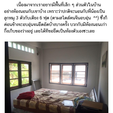
เนื่องมาจากเราอยากมีพื้นที่เล็ก ๆ ส่วนตัวในบ้าน
รถยนต์
อย่างห้องนอนกับเขาบ้าง เพราะว่าปกติจะนอนกับพี่น้องเป็น
บ้าน
ลูกหมู 3 ตัวกับเตียง 6 ฟุต (ตามสไตล์คนจีนอบอุ่น ^^) ซึ่งก็
และ
ค่อนข้างจะอบอุ่นจนอึดอัดบ้างบางครั้ง บวกกับมีห้องนอนเก่า
การ
กึ่งเก็บของว่างอยู่ เลยได้ทีขอยึดเป็นห้องตัวเองซะเลย
ตกแต่ง
มือ
ถือ
ราคา
ทอง
ราคา
น้ำมัน
วา
ไร
ตี้