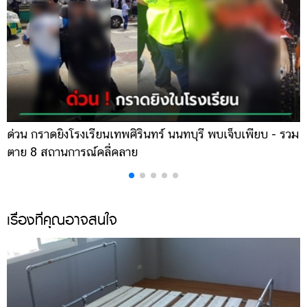
ด่วน กราดยิงโรงเรียนเทพศิรินทร์ นนทบุรี พบเจ็บเพียบ - รวม
ส
ตาย 8 สถานการณ์คลี่คลาย
ล
เรื่องที่คุณอาจสนใจ