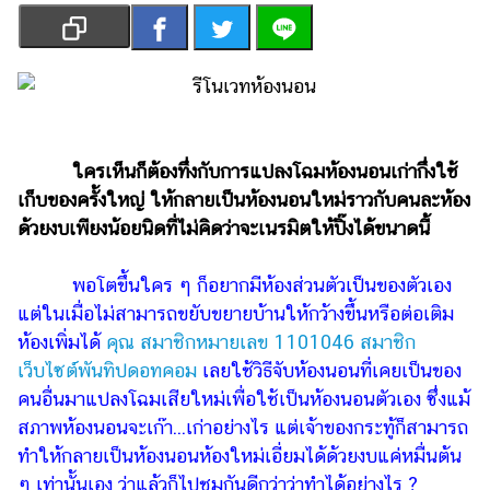
เงิน
การ
ศึกษา
บันเทิง
ใครเห็นก็ต้องทึ่งกับการแปลงโฉมห้องนอนเก่ากึ่งใช้
รูปภาพ
เก็บของครั้งใหญ่ ให้กลายเป็นห้องนอนใหม่ราวกับคนละห้อง
ดู
ด้วยงบเพียงน้อยนิดที่ไม่คิดว่าจะเนรมิตให้ปิ๊งได้ขนาดนี้
หนัง
Music
พอโตขึ้นใคร ๆ ก็อยากมีห้องส่วนตัวเป็นของตัวเอง
Station
แต่ในเมื่อไม่สามารถขยับขยายบ้านให้กว้างขึ้นหรือต่อเติม
ห้องเพิ่มได้
คุณ สมาชิกหมายเลข 1101046 สมาชิก
ละคร
เว็บไซต์พันทิปดอทคอม
เลยใช้วิธีจับห้องนอนที่เคยเป็นของ
บันเทิง
คนอื่นมาแปลงโฉมเสียใหม่เพื่อใช้เป็นห้องนอนตัวเอง ซึ่งแม้
เกาหลี
สภาพห้องนอนจะเก๊า...เก่าอย่างไร แต่เจ้าของกระทู้ก็สามารถ
ทำให้กลายเป็นห้องนอนห้องใหม่เอี่ยมได้ด้วยงบแค่หมื่นต้น
ไลฟ์
ๆ เท่านั้นเอง ว่าแล้วก็ไปชมกันดีกว่าว่าทำได้อย่างไร ?