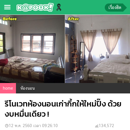
เรื่องฮิต
ข่าว-
ความ
รู้
ข่าว
ข่าว
บันเทิง
ตรวจ
home
ห้องนอน
หวย
รีโนเวทห้องนอนเก่ากึ้กให้ใหม่ปิ๊ง ด้วย
ผล
บอล
งบหมื่นเดียว !
สด
การ
12 พ.ค. 2560 เวลา 09:26:10
134,572