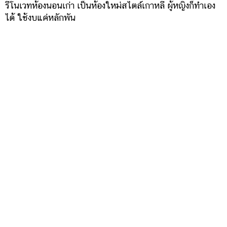
รีโนเวทห้องนอนเก่า เป็นห้องใหม่สไตล์เกาหลี ผู้หญิงก็ทำเอง
ได้ ใช้งบแค่หลักพัน
10 ไอเดียแต่งบ้านโทนสีส้ม พร้อมคู่สีเพิ่มความสวย สดใส
สะดุดตา