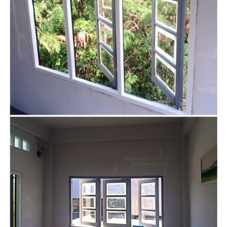
ออนไลน์
ติดต่อ
โฆษณา
แจ้ง
ปัญหา
ร่วม
งาน
กับ
เรา