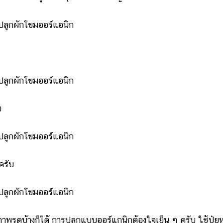
บ
ครับ
พรดบ้างก็ได้ การปลูกแบบออร์แกนิกต้องใจเย็น ๆ ครับ ใช้ปุ๋ย