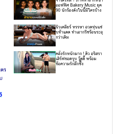
จำได้ไหม ? ภาพหายากหน้า
ออฟฟิศ Bakery Music ยุค
90 นักร้องดังในนี้มีใครบ้าง
นิวเคลียร์ หรรษา อวดหุ่นแซ่
บท้าแดด ทำเอากรีซร้อนระอุ
กว่าเดิม
คลั่งรักหนักมาก ! ดิว อริสรา
เสิร์ฟชอตจูบ วู้ดดี้ พร้อม
ข้อความรักลึกซึ้ง
มตร
ับ
5