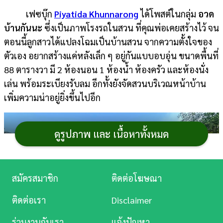
เฟซบุ๊ก
Piyatida Khunnarong
ได้โพสต์ในกลุ่ม
อวด
การ
บ้านกันนะ
ซึ่งเป็นภาพโรงรถในสวน ที่คุณพ่อเคยสร้างไว้ จน
เงิน
ตอนนี้ลูกสาวได้แปลงโฉมเป็นบ้านสวน จากความตั้งใจของ
การ
ตัวเอง อยากสร้างแค่หลังเล็ก ๆ อยู่กันแบบอบอุ่น ขนาดพื้นที่
ศึกษา
88 ตารางวา มี 2 ห้องนอน 1 ห้องน้ำ ห้องครัว และห้องนั่ง
เล่น พร้อมระเบียงรับลม อีกทั้งยังจัดสวนบริเวณหน้าบ้าน
บันเทิง
เพิ่มความน่าอยู่ยิ่งขึ้นไปอีก
ดู
หนัง
ดูรูปภาพ และ เนื้อหาทั้งหมด
Music
Station
สมัครสมาชิก
ติดต่อโฆษณา
ละคร
ติดต่อเรา
Disclaimer
บันเทิง
ร่วมงานกับเรา
แจ้งปัญหา