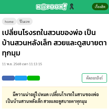
เรื่องฮิต
ข่าว-
home
รีโนเวท
ความ
เปลี่ยนโรงรถในสวนของพ่อ เป็น
รู้
บ้านสวนหลังเล็ก สวยและดูสบายตา
ข่าว
ทุกมุม
ข่าว
11 พ.ย. 2568 เวลา 11:13:15
บันเทิง
ตรวจ
คัดลอกลิงก์
หวย
ผล
มีความน่าอยู่ไปหมด เปลี่ยนโรงรถในสวนของพ่อ
บอล
เป็นบ้านสวนหลังเล็ก สวยและดูสบายตาทุกมุม
สด