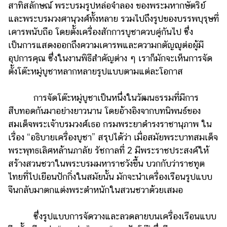
สาทิสลักษณ์ พระบรมรูปหล่อจำลอง ของพระมหากษัตริย์
รถยนต์
และพระบรมวงศานุวงศ์ทั้งหลาย รวมไปถึงรูปของบรรพบุรุษที่
เคารพนับถือ โดยตั้งเครื่องสักการบูชาควบคู่กันไป ซึ่ง
บ้าน
เป็นการแสดงออกถึงความเคารพและความกตัญญูต่อผู้มี
และ
การ
อุปการคุณ ซึ่งในงานพิธีสำคัญต่าง ๆ เราก็มักจะเห็นการจัด
ตกแต่ง
ตั้งโต๊ะหมู่บูชาหลากหลายรูปแบบตามแต่ละโอกาส
มือ
การจัดโต๊ะหมู่บูชาเป็นหนึ่งในวัฒนธรรมที่มีการ
ถือ
สืบทอดกันมาอย่างยาวนาน โดยอ้างอิงจากบทนิพนธ์ของ
ราคา
สมเด็จพระเจ้าบรมวงศ์เธอ กรมพระยาดำรงราชานุภาพ ใน
ทอง
เรื่อง “อธิบายเครื่องบูชา” สรุปได้ว่า เมื่อสมัยพระบาทสมเด็จ
ราคา
พระพุทธเลิศหล้านภาลัย รัชกาลที่ 2 มีพระราชประสงค์ให้
น้ำมัน
สร้างสวนชวาในพระบรมมหาราชวังขึ้น บวกกับว่าราชทูต
ไทยที่ไปเยือนปักกิ่งในสมัยนั้น มักจะนำเครื่องเรือนรูปแบบ
วา
จีนกลับมาตกแต่งพระตำหนักในสวนชวาด้วยเสมอ
ไร
ตี้
ซึ่งรูปแบบการจัดวางและลวดลายบนเครื่องเรือนแบบ