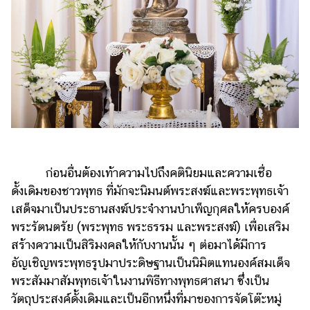
ออนไลน์
ติดต่อ
โฆษณา
แจ้ง
ปัญหา
ร่วม
งาน
กับ
เรา
ก่อนอื่นต้องเท้าความไปถึงคตินิยมและความเชื่อ
ดั้งเดิมของชาวพุทธ ที่มักจะนิมนต์พระสงฆ์และพระพุทธเจ้า
เสด็จมาเป็นประธานสงฆ์ประจำงานบำเพ็ญกุศลให้ครบองค์
พระรัตนตรัย (พระพุทธ พระธรรม และพระสงฆ์) เพื่อเสริม
สร้างความเป็นสิริมงคลให้กับงานนั้น ๆ ต่อมาได้มีการ
อัญเชิญพระพุทธรูปมาประดิษฐานเป็นนิมิตแทนองค์สมเด็จ
พระสัมมาสัมพุทธเจ้าในงานพิธีทางพุทธศาสนา ซึ่งเป็น
วัตถุประสงค์ดั้งเดิมและเป็นอีกหนึ่งที่มาของการจัดโต๊ะหมู่