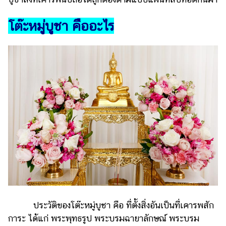
ไตล์
โต๊ะหมู่บูชา คืออะไร
ดูด
วง
ผู้
หญิง
ผู้ชาย
สุขภาพ
ท่อง
เที่ยว
สูตร
อาหาร
ง่ายๆ
ช้อป
ประวัติของโต๊ะหมู่บูชา คือ ที่ตั้งสิ่งอันเป็นที่เคารพสัก
ปิ้ง
การะ ได้แก่ พระพุทธรูป พระบรมฉายาลักษณ์ พระบรม