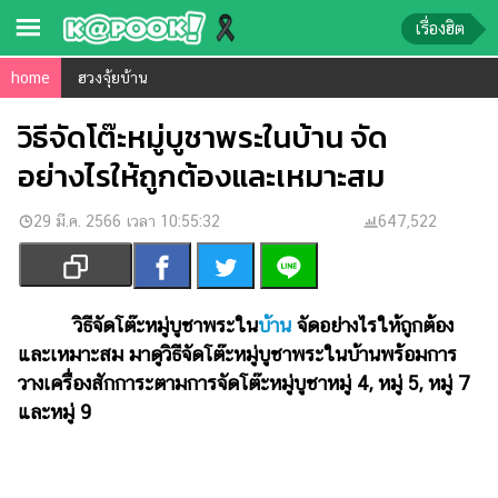
เรื่องฮิต
home
ฮวงจุ้ยบ้าน
ข่าว-
ความ
วิธีจัดโต๊ะหมู่บูชาพระในบ้าน จัด
รู้
อย่างไรให้ถูกต้องและเหมาะสม
ข่าว
29 มี.ค. 2566 เวลา 10:55:32
647,522
ข่าว
บันเทิง
ตรวจ
วิธีจัดโต๊ะหมู่บูชาพระใน
บ้าน
จัดอย่างไรให้ถูกต้อง
หวย
และเหมาะสม มาดูวิธีจัดโต๊ะหมู่บูชาพระในบ้านพร้อมการ
วางเครื่องสักการะตามการจัดโต๊ะหมู่บูชาหมู่ 4, หมู่ 5, หมู่ 7
ผล
และหมู่ 9
บอล
สด
การ