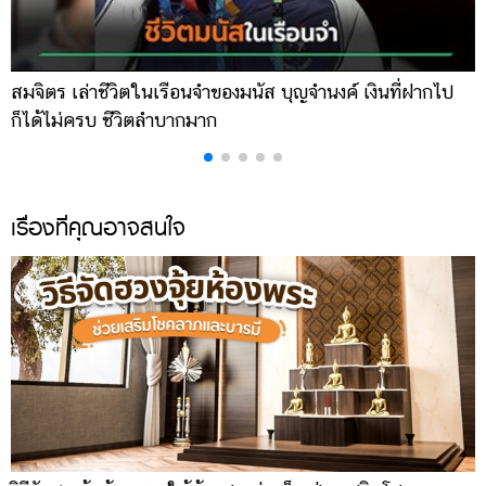
สมจิตร เล่าชีวิตในเรือนจำของมนัส บุญจำนงค์ เงินที่ฝากไป
เ
ก็ได้ไม่ครบ ชีวิตลำบากมาก
จ
เรื่องที่คุณอาจสนใจ