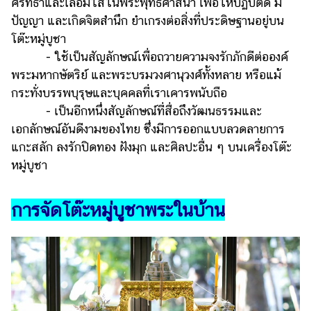
ศรัทธาและเลื่อมใสในพระพุทธศาสนา เพื่อให้ปฏิบัติดี มี
ปัญญา และเกิดจิตสำนึก ยำเกรงต่อสิ่งที่ประดิษฐานอยู่บน
โต๊ะหมู่บูชา
- ใช้เป็นสัญลักษณ์เพื่อถวายความจงรักภักดีต่อองค์
พระมหากษัตริย์ และพระบรมวงศานุวงศ์ทั้งหลาย หรือแม้
กระทั่งบรรพบุรุษและบุคคลที่เราเคารพนับถือ
- เป็นอีกหนึ่งสัญลักษณ์ที่สื่อถึงวัฒนธรรมและ
เอกลักษณ์อันดีงามของไทย ซึ่งมีการออกแบบลวดลายการ
แกะสลัก ลงรักปิดทอง ฝังมุก และศิลปะอื่น ๆ บนเครื่องโต๊ะ
หมู่บูชา
การจัดโต๊ะหมู่บูชาพระในบ้าน