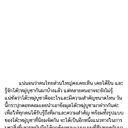
เงิน
การ
ศึกษา
บันเทิง
รูปภาพ
ดู
หนัง
Music
Station
แน่นอนว่าคนไทยส่วนใหญ่คงเคยเห็น เคยได้ยิน และ
รู้จักโต๊ะหมู่บูชากันมาบ้างแล้ว แต่หลายคนอาจจะยังไม่รู้
ละคร
แน่ชัดว่าโต๊ะหมู่บูชาคืออะไรและมีความสำคัญขนาดไหน วัน
บันเทิง
นี้กระปุกดอทคอมเลยนำเอาข้อมูลโต๊ะหมู่บูชามาฝากกันค่ะ
เกาหลี
เพื่อให้ทุกคนได้รับรู้ถึงที่มาและความสำคัญ พร้อมทั้งรูปแบบ
ของโต๊ะหมู่บูชาที่นิยมจัดกัน จะได้เป็นอีกหนึ่งแนวทางในการ
ไลฟ์
บูชาสิ่งที่เคารพนับถือได้ถูกต้องตามแบบแผนที่สืบทอดกันมา