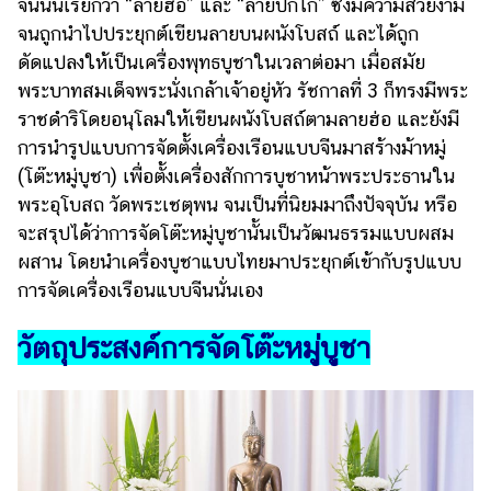
จีนนั้นเรียกว่า “ลายฮ่อ” และ “ลายปักโก๊” ซึ่งมีความสวยงาม
แต่งงาน
จนถูกนำไปประยุกต์เขียนลายบนผนังโบสถ์ และได้ถูก
แม่
ดัดแปลงให้เป็นเครื่องพุทธบูชาในเวลาต่อมา เมื่อสมัย
และ
พระบาทสมเด็จพระนั่งเกล้าเจ้าอยู่หัว รัชกาลที่ 3 ก็ทรงมีพระ
เด็ก
ราชดำริโดยอนุโลมให้เขียนผนังโบสถ์ตามลายฮ่อ และยังมี
การนำรูปแบบการจัดตั้งเครื่องเรือนแบบจีนมาสร้างม้าหมู่
สัตว์
เลี้ยง
(โต๊ะหมู่บูชา) เพื่อตั้งเครื่องสักการบูชาหน้าพระประธานใน
พระอุโบสถ วัดพระเชตุพน จนเป็นที่นิยมมาถึงปัจจุบัน หรือ
Infographic
จะสรุปได้ว่าการจัดโต๊ะหมู่บูชานั้นเป็นวัฒนธรรมแบบผสม
ผสาน โดยนำเครื่องบูชาแบบไทยมาประยุกต์เข้ากับรูปแบบ
บริการ
การจัดเครื่องเรือนแบบจีนนั่นเอง
แอปฯ
วัตถุประสงค์การจัดโต๊ะหมู่บูชา
กระปุก
คอร์ส
ออนไลน์
เรียน
เลข