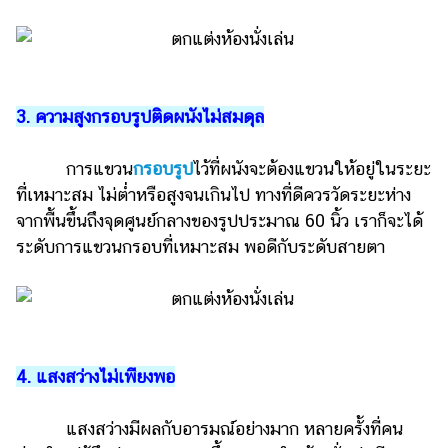
แต่งงาน
แม่
และ
เด็ก
3. ความสูงกรอบรูปติดผนังไม่สมดุล
สัตว์
เลี้ยง
การแขวน
กรอบรูป
ไว้ที่ผนังจะต้องแขวนให้อยู่ในระยะ
ที่เหมาะสม ไม่ต่ำหรือสูงจนเกินไป ทางที่ดีควรวัดระยะห่าง
Infographic
จากพื้นขึ้นถึงจุดศูนย์กลางของรูปประมาณ 60 นิ้ว เราก็จะได้
บริการ
ระดับการแขวนกรอบที่เหมาะสม พอดีกับระดับสายตา
แอปฯ
กระปุก
คอร์ส
ออนไลน์
4. แสงสว่างไม่เพียงพอ
เรียน
แสงสว่างมีผลกับอารมณ์อย่างมาก หลายครั้งที่คน
เลข