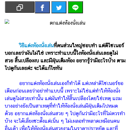
เงิน
การ
ศึกษา
บันเทิง
วิธีแต่งห้องนั่งเล่น
ที่คนส่วนใหญ่ชอบทำ แต่ดีไซเนอร์
รูปภาพ
บอกเลยว่ามันไม่ใช่ เพราะทำแบบนี้ไงห้องนั่งเล่นเลยดูไม่
ดู
สวย สิ้นเปลืองงบ และมีฝุ่นเต็มห้อง อยากรู้ว่ามีอะไรบ้าง ตาม
หนัง
ไปดูกันเลยค่ะ จะได้แก้ไขทัน
Music
Station
อยากแต่งห้องนั่งเล่นเองก็ทำได้ แต่เหล่าดีไซเนอร์ขอ
เตือนก่อนเลยว่าอย่าทำแบบนี้ เพราะไม่ใช่แต่ทำให้ห้องนั่ง
ละคร
เล่นดูไม่สวยเท่านั้น แต่มันทำให้สิ้นเปลืองโดยใช่เหตุ แถม
บันเทิง
บางอย่างยังเป็นสาเหตุที่ทำให้ห้องนั่งเล่นมีฝุ่นเต็มไปหมด
เกาหลี
ด้วย อยากแต่งห้องนั่งเล่นสวย ๆ ไปดูกันว่ามีอะไรที่ไม่ควรทำ
บ้าง จะได้เลี่ยงซะตั้งแต่เนิ่น ๆ ไม่เผลอทำพลาดเหมือนคน
ไลฟ์
อื่นเค้า เพื่อให้ห้องนั่งเล่นสวยงามในราคาประหยัด และที่