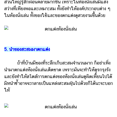
ออนไลน์
ส่วนใหญ่รู้สึกผ่อนคลายมากขึ้น เพราะในห้องนั่งเล่นมีแสง
สว่างที่เพียงพอและเหมาะสม ทั้งยังทำให้องค์ประกอบต่าง ๆ
ติดต่อ
ในห้องนั่งเล่น ทั้งของใช้และของตกแต่งดูสวยงามขึ้นด้วย
โฆษณา
แจ้ง
ปัญหา
ร่วม
งาน
5. นำของสะสมมาตกแต่ง
กับ
เรา
ถ้าที่บ้านมีของที่ระลึกเก็บสะสมจำนวนมาก ก็อย่าเพิ่ง
นำมาตกแต่งห้องนั่งเล่นเด็ดขาด เพราะมันจะทำให้ดูรกรุงรัง
และยังทำให้สไตล์การตกแต่งของห้องนั่งเล่นดูผิดเพี้ยนไปได้
มิหนำซ้ำอาจจะกลายเป็นแหล่งสะสมฝุ่นไปด้วยก็ได้นะจะบอก
ให้