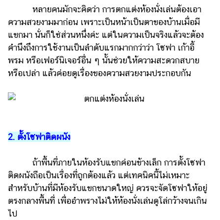
หลายคนมักจะคิดว่า การตกแต่งห้องนั่งเล่นต้องเอา
รถยนต์
ความสวยงามมาก่อน เพราะเป็นหน้าเป็นตาของบ้านเมื่อมี
บ้าน
แขกมา นั่นก็ใช่ส่วนหนึ่งค่ะ แต่ในความเป็นจริงแล้วจะต้อง
และ
คำนึงถึงการใช้งานเป็นลำดับแรกมากกว่าว่า โซฟา เก้าอี้
การ
พรม หรือเฟอร์นิเจอร์อื่น ๆ นั้นช่วยให้ความสะดวกสบาย
ตกแต่ง
หรือเปล่า แล้วค่อยดูเรื่องของความสวยงามประกอบกัน
มือ
ถือ
ราคา
ทอง
2. ตั้งโซฟาติดผนัง
ราคา
น้ำมัน
ถ้าพื้นที่ภายในห้องรับแขกค่อนข้างเล็ก การตั้งโซฟา
วา
ติดผนังถือเป็นเรื่องที่ถูกต้องแล้ว แต่เทคนิคนี้ไม่เหมาะ
สำหรับบ้านที่มีห้องรับแขกขนาดใหญ่ ควรจะจัดโซฟาให้อยู่
ไร
ตรงกลางพื้นที่ เพื่ออำพรางไม่ให้ห้องนั่งเล่นดูโล่กว้างจนเกิน
ตี้
ไป