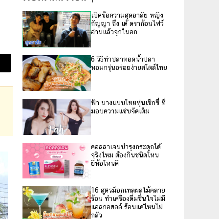
เปิดข้อความสุดอาลัย หญิง
กัญญา ถึง เต้ ดราก้อนไฟว์
อ่านแล้วจุกในอก
6 วิธีทำปลาทอดน้ำปลา
หอมกรุ่นอร่อยง่ายสไตล์ไทย
ฟ้า นางแบบไทยหุ่นเซ็กซี่ ที่
มอบความแซ่บจัดเต็ม
คอลลาเจนบำรุงกระดูกได้
จริงไหม ต้องกินชนิดไหน
ยี่ห้อไหนดี
16 สูตรม็อกเทลผลไม้คลาย
ร้อน ทำเครื่องดื่มชื่นใจไม่มี
แอลกอฮอล์ ร้อนแค่ไหนไม่
กลัว