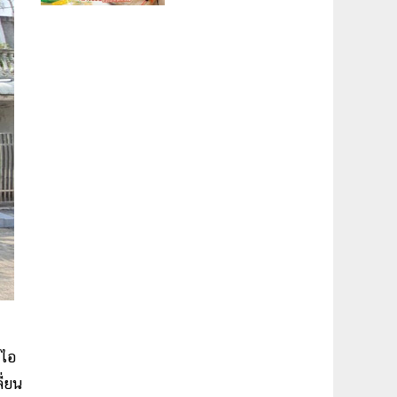
าไอ
ี่ยน