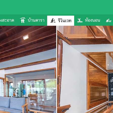
ามสะอาด
บ้านดารา
ห้องนอน
รีโนเวท