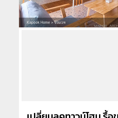
Kapook Home
>
รีโนเวท
เปลี่ยนลุคทาวน์โฮม รื้อ