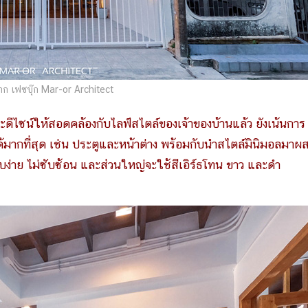
ก เฟซบุ๊ก Mar-or Architect
ีไซน์ให้สอดคล้องกับไลฟ์สไตล์ของเจ้าของบ้านแล้ว ยังเน้นการ
ได้มากที่สุด เช่น ประตูและหน้าต่าง พร้อมกับนำสไตล์มินิมอลมาผ
ยบง่าย ไม่ซับซ้อน และส่วนใหญ่จะใช้สีเอิร์ธโทน ขาว และดำ