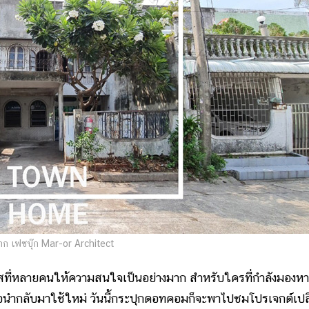
ก เฟซบุ๊ก Mar-or Architect
ระแสที่หลายคนให้ความสนใจเป็นอย่างมาก สำหรับใครที่กำลังมองห
รือนำกลับมาใช้ใหม่ วันนี้กระปุกดอทคอมก็จะพาไปชมโปรเจกต์เปล