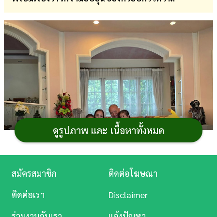
การ
เงิน
การ
ศึกษา
บันเทิง
ดู
หนัง
ดูรูปภาพ และ เนื้อหาทั้งหมด
Music
Station
สมัครสมาชิก
ติดต่อโฆษณา
ละคร
ติดต่อเรา
Disclaimer
บันเทิง
ร่วมงานกับเรา
แจ้งปัญหา