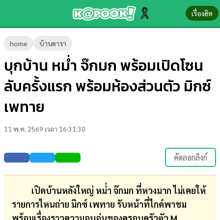
เรื่องฮิต
ข่าว-
home
บ้านดารา
ความ
บุกบ้าน หม่ำ จ๊กมก พร้อมเปิดโซน
รู้
ลับครั้งแรก พร้อมห้องส่วนตัว มิกซ์
ข่าว
เพทาย
ข่าว
11 พ.ค. 2569 เวลา 16:31:30
บันเทิง
ตรวจ
คัดลอกลิงก์
หวย
ผล
เปิดบ้านหลังใหญ่ หม่ำ จ๊กมก ที่หวงมาก ไม่เคยให้
บอล
รายการไหนถ่าย มิกซ์ เพทาย รับหน้าที่ไกด์พาชม
สด
พร้อมเรื่องราวความอบอุ่นของครอบครัวตัว M