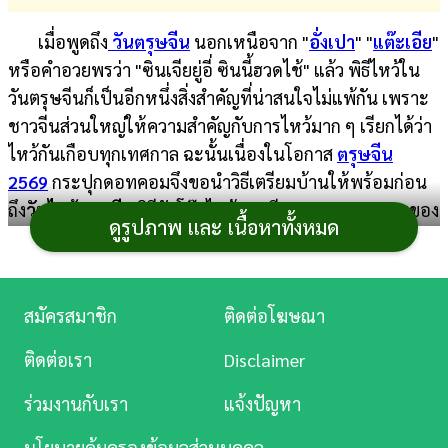
การ
เมื่อพูดถึง
วันตรุษจีน
นอกเหนือจาก "
อั่งเปา
" "
แต๊ะเอีย
"
เงิน
หรือคำอวยพรว่า "ซินเจียยู่อี่ ซินนี้ฮวดไช้" แล้ว พิธีไหว้ใน
วันตรุษจีนก็เป็นอีกหนึ่งสิ่งสำคัญที่น่าสนใจไม่แพ้กัน เพราะ
การ
ชาวจีนส่วนใหญ่ให้ความสำคัญกับการไหว้มาก ๆ เรียกได้ว่า
ศึกษา
ไหว้กันเกือบทุกเทศกาล ฉะนั้นเนื่องในโอกาส
ตรุษจีน
บันเทิง
2569
กระปุกดอทคอมจึงขอนำวิธีเตรียมบ้านให้พร้อมก่อน
ถึง
วันไหว้ตรุษจีน
วิธีจัดโต๊ะไหว้ตรุษจีน และความหมายของ
ดูรูปภาพ และ เนื้อหาทั้งหมด
ดู
ไหว้ตรุษจีนมาฝาก ทว่าก่อนอื่นเรามาทำความรู้จักกับ
หนัง
เทศกาลตรุษจีน กันสักหน่อยดีกว่า
Music
สมัครสมาชิก
ติดต่อโฆษณา
Station
ติดต่อเรา
Disclaimer
ละคร
ร่วมงานกับเรา
แจ้งปัญหา
บันเทิง
นโยบายคุ้มครองข้อมูลส่วนบุคคล