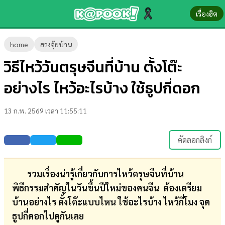
เรื่องฮิต
ข่าว-
home
ฮวงจุ้ยบ้าน
ความ
วิธีไหว้วันตรุษจีนที่บ้าน ตั้งโต๊ะ
รู้
อย่างไร ไหว้อะไรบ้าง ใช้ธูปกี่ดอก
ข่าว
13 ก.พ. 2569 เวลา 11:55:11
ข่าว
บันเทิง
คัดลอกลิงก์
ตรวจ
หวย
รวมเรื่องน่ารู้เกี่ยวกับการไหว้ตรุษจีนที่บ้าน
พิธีกรรมสำคัญในวันขึ้นปีใหม่ของคนจีน ต้องเตรียม
ผล
บ้านอย่างไร ตั้งโต๊ะแบบไหน ใช้อะไรบ้าง ไหว้กี่โมง จุด
บอล
ธูปกี่ดอกไปดูกันเลย
สด