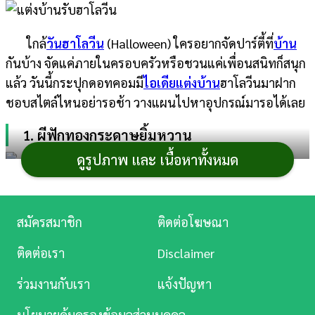
การ
ใกล้
วันฮาโลวีน
(Halloween) ใครอยากจัดปาร์ตี้ที่
บ้าน
เงิน
กันบ้าง จัดแค่ภายในครอบครัวหรือชวนแค่เพื่อนสนิทก็สนุก
การ
แล้ว วันนี้กระปุกดอทคอมมี
ไอเดียแต่งบ้าน
ฮาโลวีนมาฝาก
ศึกษา
ชอบสไตล์ไหนอย่ารอช้า วางแผนไปหาอุปกรณ์มารอได้เลย
บันเทิง
1. ผีฟักทองกระดาษยิ้มหวาน
ดูรูปภาพ และ เนื้อหาทั้งหมด
ดู
หนัง
สำหรับใครชอบสไตล์การแต่งบ้านรับวันฮาโลวีนแบบไม่
หลอน ลองตัดกระดาษโปสเตอร์วาดเป็นรูปผีฟักทองหน้ายิ้ม
Music
สมัครสมาชิก
ติดต่อโฆษณา
แต่งตามผนัง และเพิ่มลูกโป่งวาดหน้าผียิ้มน่ารัก ๆ ติดตาม
Station
ติดต่อเรา
Disclaimer
โต๊ะหรือห้อยตามมุมต่าง ๆ ด้วย ถ้ายังไม่พอวาดผีโครง
ละคร
กระดูกยิ้มหวานเพิ่มอีกสักตัว รับรองได้สไตล์การแต่งบ้าน
ร่วมงานกับเรา
แจ้งปัญหา
แบบไม่น่ากลัวและประหยัดด้วย
บันเทิง
นโยบายคุ้มครองข้อมูลส่วนบุคคล