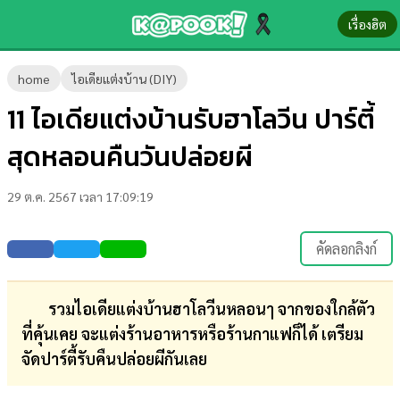
เรื่องฮิต
ข่าว-
home
ไอเดียแต่งบ้าน (DIY)
ความ
11 ไอเดียแต่งบ้านรับฮาโลวีน ปาร์ตี้
รู้
สุดหลอนคืนวันปล่อยผี
ข่าว
29 ต.ค. 2567 เวลา 17:09:19
ข่าว
บันเทิง
คัดลอกลิงก์
ตรวจ
หวย
รวมไอเดียแต่งบ้านฮาโลวีนหลอน ๅ จากของใกล้ตัว
ที่คุ้นเคย จะแต่งร้านอาหารหรือร้านกาแฟก็ได้ เตรียม
ผล
จัดปาร์ตี้รับคืนปล่อยผีกันเลย
บอล
สด